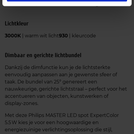
zoals winkels, horeca of tentoonstellingen.
Lichtkleur
3000K
| warm wit licht
930
| kleurcode
Dimbaar en gerichte lichtbundel
Dankzij de dimfunctie kun je de lichtsterkte
eenvoudig aanpassen aan je gewenste sfeer of
taak. De bundel van 25° genereert een
nauwkeurige, gerichte lichtstraal – perfect voor het
accentueren van objecten, kunstwerken of
display‑zones.
Met deze Philips MASTER LED spot ExpertColor
5.5 W kies je voor een hoogwaardige en
energiezuinige verlichtingsoplossing die stijl,