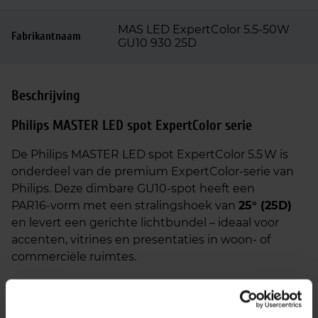
MAS LED ExpertColor 5.5-50W
Fabrikantnaam
GU10 930 25D
Beschrijving
Philips MASTER LED spot ExpertColor serie
De Philips MASTER LED spot ExpertColor 5.5 W is
onderdeel van de premium ExpertColor‑serie van
Philips. Deze dimbare GU10‑spot heeft een
PAR16‑vorm met een stralingshoek van
25° (25D)
en levert een gerichte lichtbundel – ideaal voor
accenten, vitrines en presentaties in woon- of
commerciële ruimtes.
Zuinige vervanger