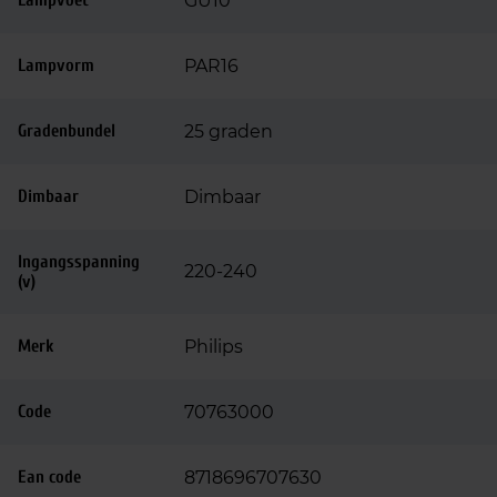
Lampvoet
GU10
Lampvorm
PAR16
Gradenbundel
25 graden
Dimbaar
Dimbaar
Ingangsspanning
220-240
(v)
Merk
Philips
Code
70763000
Ean code
8718696707630