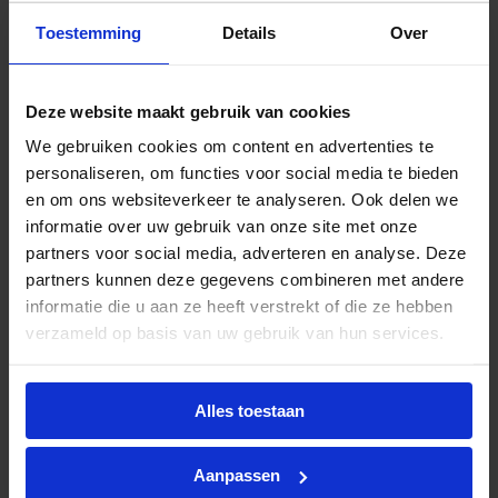
Met een verbruik van slechts 5,5 W vervangt deze
Toestemming
Details
Over
LED‑spot moeiteloos een traditionele 50 W
halogeenspot, wat resulteert in een
energiebesparing van ongeveer 80 %. De lamp
Deze website maakt gebruik van cookies
levert een lichtkleur van
3000K
(warm wit) met
We gebruiken cookies om content en advertenties te
kleurcode
930
, gecombineerd met een
personaliseren, om functies voor social media te bieden
uitstekende kleurweergave (CRI > 90) voor
en om ons websiteverkeer te analyseren. Ook delen we
levendige en natuurgetrouwe weergave van
informatie over uw gebruik van onze site met onze
kleuren.
partners voor social media, adverteren en analyse. Deze
partners kunnen deze gegevens combineren met andere
Lange levensduur
informatie die u aan ze heeft verstrekt of die ze hebben
verzameld op basis van uw gebruik van hun services.
De Philips MASTER LED spot ExpertColor 5.5 W
heeft een geschatte levensduur van circa 40.000
branduren, wat aanzienlijk langer is dan bij
Alles toestaan
traditionele halogeenspots. Dit zorgt voor minder
vervangingen, lagere onderhoudskosten en
Aanpassen
betrouwbare prestaties in intensieve toepassingen