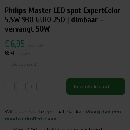
Philips Master LED spot ExpertColor
5.5W 930 GU10 25D | dimbaar –
vervangt 50W
€
6,95
excl. btw
€
8,41
incl.btw
Op voorraad
-
+
In winkelmand
Wil je een offerte op maat, dat kan!
Vraag dan een
maatwerkofferte aan
Voor 14:00 besteld, vandaag verstuurd