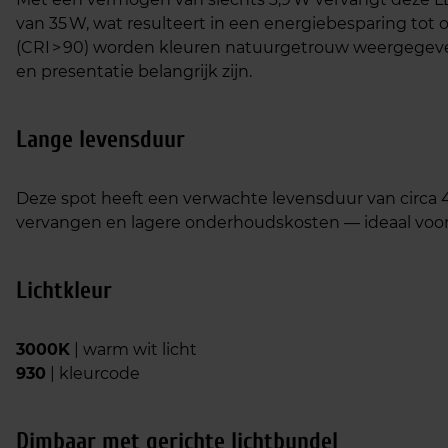
van 35 W, wat resulteert in een energiebesparing to
(CRI > 90) worden kleuren natuurgetrouw weergegeve
en presentatie belangrijk zijn.
Lange levensduur
Deze spot heeft een verwachte levensduur van circa
vervangen en lagere onderhoudskosten — ideaal voor i
Lichtkleur
3000K
| warm wit licht
930
| kleurcode
Dimbaar met gerichte lichtbundel