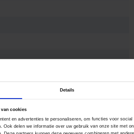
Details
 van cookies
ent en advertenties te personaliseren, om functies voor social
. Ook delen we informatie over uw gebruik van onze site met on
e. Deze partners kunnen deze gegevens combineren met andere i