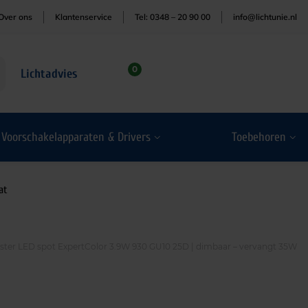
Over ons
Klantenservice
Tel: 0348 – 20 90 00
info@lichtunie.nl
0
Lichtadvies
Voorschakelapparaten & Drivers
Toebehoren
at
aster LED spot ExpertColor 3.9W 930 GU10 25D | dimbaar – vervangt 35W