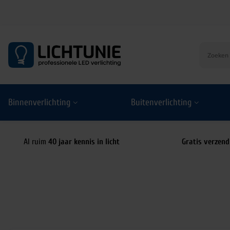
S
k
i
p
t
o
Binnenverlichting
Buitenverlichting
c
o
n
t
Al ruim
40 jaar kennis in licht
Gratis verzend
e
n
t