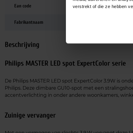
Ean code
8718696707517
verstrekt of die ze hebben v
Fabrikantnaam
MAS LED ExpertColor
Beschrijving
Philips MASTER LED spot ExpertColor serie
De Philips MASTER LED spot ExpertColor 3.9W is ond
Philips. Deze dimbare GU10‑spot met een stralingshoek
accentverlichting in onder andere woonkamers, wink
Zuinige vervanger
Met een vermogen van slechts 3,9 W vervangt deze L