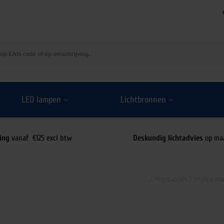
LED lampen
Lichtbronnen
ing
vanaf €125 excl btw
Deskundig lichtadvies
op ma
/
Producten
/
Philips M