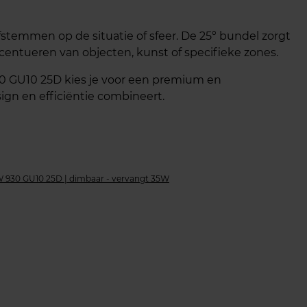
afstemmen op de situatie of sfeer. De 25° bundel zorgt
ccentueren van objecten, kunst of specifieke zones.
0 GU10 25D kies je voor een premium en
sign en efficiëntie combineert.
W 930 GU10 25D | dimbaar - vervangt 35W