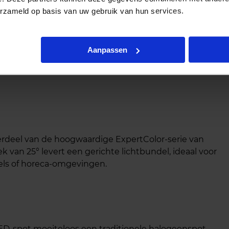
erzameld op basis van uw gebruik van hun services.
 3.9-35W GU10 930 25D
Aanpassen
erdeel van de hoogwaardige ExpertColor-serie van
 van 25° levert een gerichte lichtbundel, ideaal voor
els of horeca‑omgevingen.
ED‑spot moeiteloos een traditionele halogeenspot