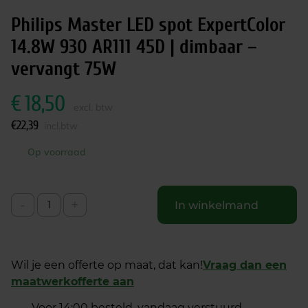
Philips Master LED spot ExpertColor
14.8W 930 AR111 45D | dimbaar –
vervangt 75W
€
18,50
excl. btw
€
22,39
incl.btw
Op voorraad
-
+
In winkelmand
Wil je een offerte op maat, dat kan!
Vraag dan een
maatwerkofferte aan
Voor 14:00 besteld, vandaag verstuurd