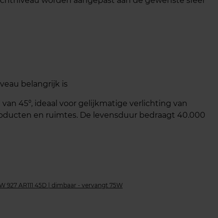
ichtniveau worden aangepast aan de gewenste sfeer
veau belangrijk is
an 45°, ideaal voor gelijkmatige verlichting van
producten en ruimtes. De levensduur bedraagt 40.000
W 927 AR111 45D | dimbaar - vervangt 75W