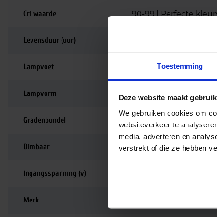
Cri waarde
90-99 | Perfecte kle
Levensduur (uur)
40.000
Toestemming
Lampvoet
G53
Lampvorm
AR111
Deze website maakt gebruik
We gebruiken cookies om cont
Gradenbundel
45 graden
websiteverkeer te analyseren
media, adverteren en analys
Dimbaar
Dimbaar
verstrekt of die ze hebben v
Ingangsspanning (v)
12
Merk
Philips