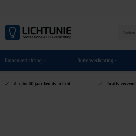
S
k
i
p
t
o
Binnenverlichting
Buitenverlichting
c
o
n
t
Al ruim
40 jaar kennis in licht
Gratis verzend
e
n
t