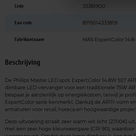
Code
33381900
Ean code
8719514333819
Fabrikantnaam
MAS ExpertColor 14.8
Beschrijving
De Philips Master LED spot ExpertColor 14.8W 927 AR
dimbare LED‑vervanger voor een traditionele 75W AR1
bespaar je aanzienlijk op energiekosten, terwijl je prof
ExpertColor‑serie kenmerkt. Dankzij de AR111‑vorm en
armaturen voor retail, horeca en hoogwaardige project
Deze uitvoering straalt zeer warm wit licht (2700K) ui
met een zeer hoge kleurweergave (CRI 90), waardoor