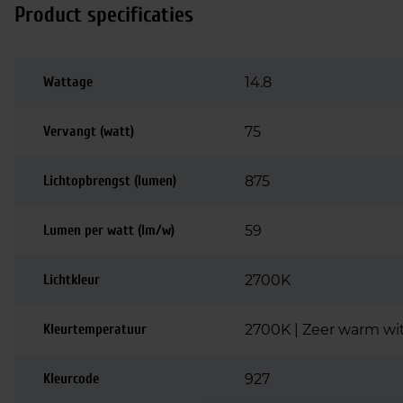
Product specificaties
Wattage
14.8
Vervangt (watt)
75
Lichtopbrengst (lumen)
875
Lumen per watt (lm/w)
59
Lichtkleur
2700K
Kleurtemperatuur
2700K | Zeer warm wi
Kleurcode
927