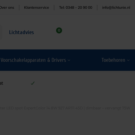
Over ons
Klantenservice
Tel: 0348 – 20 90 00
info@lichtunie.nl
0
Lichtadvies
Voorschakelapparaten & Drivers
Toebehoren
at
ster LED spot ExpertColor 14.8W 927 AR111 45D | dimbaar – vervangt 75W