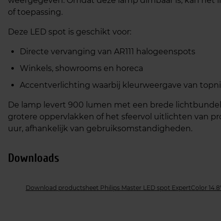
weergegeven. Omdat deze lamp dimbaar is, kan het l
of toepassing.
Deze LED spot is geschikt voor:
Directe vervanging van AR111 halogeenspots
Winkels, showrooms en horeca
Accentverlichting waarbij kleurweergave van topni
De lamp levert 900 lumen met een brede lichtbundel v
grotere oppervlakken of het sfeervol uitlichten van 
uur, afhankelijk van gebruiksomstandigheden.
Downloads
Download productsheet Philips Master LED spot ExpertColor 14.8