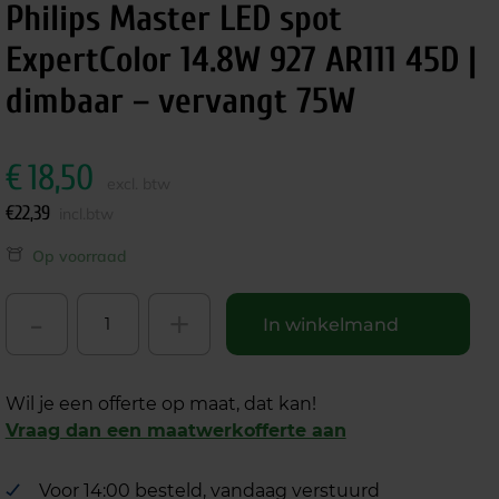
Philips Master LED spot
ExpertColor 14.8W 927 AR111 45D |
dimbaar – vervangt 75W
€
18,50
excl. btw
€
22,39
incl.btw
Op voorraad
-
+
In winkelmand
Wil je een offerte op maat, dat kan!
Vraag dan een maatwerkofferte aan
Voor 14:00 besteld, vandaag verstuurd