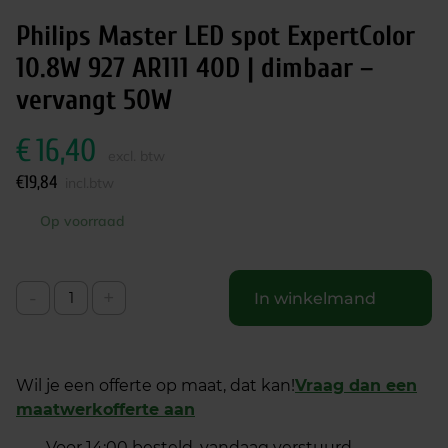
Philips Master LED spot ExpertColor
10.8W 927 AR111 40D | dimbaar –
vervangt 50W
€
16,40
excl. btw
€
19,84
incl.btw
Op voorraad
-
+
In winkelmand
Wil je een offerte op maat, dat kan!
Vraag dan een
maatwerkofferte aan
Voor 14:00 besteld, vandaag verstuurd