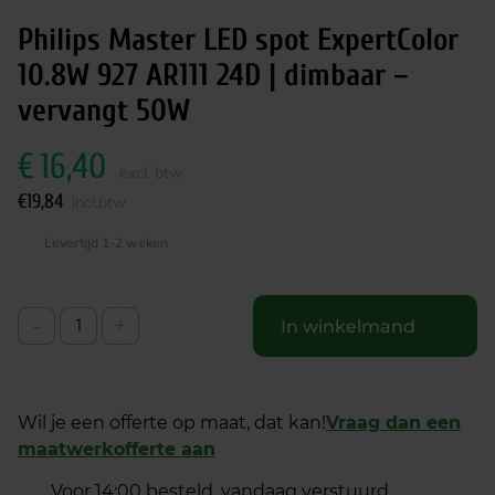
Philips Master LED spot ExpertColor
10.8W 927 AR111 24D | dimbaar –
vervangt 50W
€
16,40
excl. btw
€
19,84
incl.btw
Levertijd 1-2 weken
-
+
In winkelmand
Wil je een offerte op maat, dat kan!
Vraag dan een
maatwerkofferte aan
Voor 14:00 besteld, vandaag verstuurd