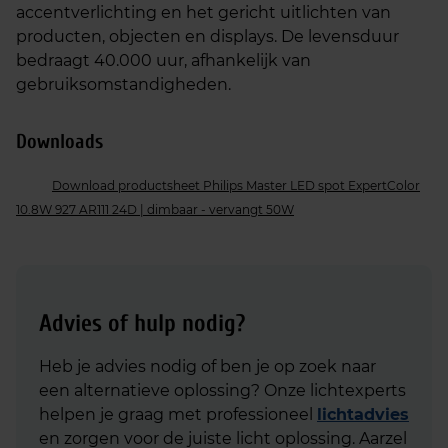
accentverlichting en het gericht uitlichten van
producten, objecten en displays. De levensduur
bedraagt 40.000 uur, afhankelijk van
gebruiksomstandigheden.
Downloads
Download productsheet Philips Master LED spot ExpertColor
10.8W 927 AR111 24D | dimbaar - vervangt 50W
Advies of hulp nodig?
Heb je advies nodig of ben je op zoek naar
een alternatieve oplossing? Onze lichtexperts
helpen je graag met professioneel
lichtadvies
en zorgen voor de juiste licht oplossing. Aarzel