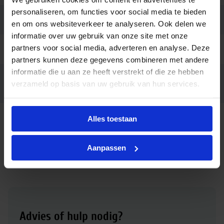
personaliseren, om functies voor social media te bieden
Code
30756800
en om ons websiteverkeer te analyseren. Ook delen we
informatie over uw gebruik van onze site met onze
partners voor social media, adverteren en analyse. Deze
Ean code
8719514307568
partners kunnen deze gegevens combineren met andere
informatie die u aan ze heeft verstrekt of die ze hebben
MAS LEDspotLV D 7.5-50W 940
Fabrikantnaam
verzameld op basis van uw gebruik van hun services.
MR16 36D
Alles toestaan
Downloads
Aanpassen
Download productsheet Philips Master LED spot 7.5W 940
MR16 GU5.3 36D | dimbaar - vervangt 50W
Advies of hulp nodig?