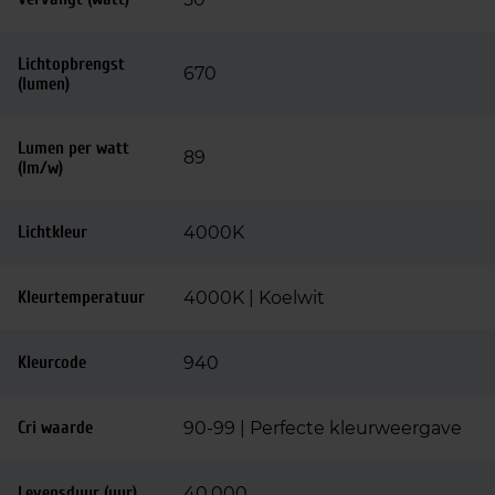
Lichtopbrengst
670
(lumen)
Lumen per watt
89
(lm/w)
Lichtkleur
4000K
Kleurtemperatuur
4000K | Koelwit
Kleurcode
940
Cri waarde
90-99 | Perfecte kleurweergave
Levensduur (uur)
40.000