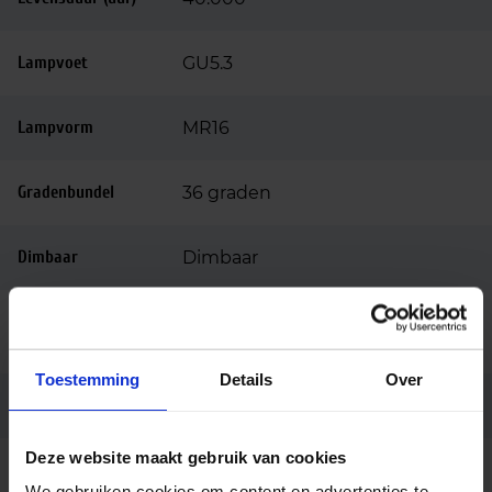
Lampvoet
GU5.3
Lampvorm
MR16
Gradenbundel
36 graden
Dimbaar
Dimbaar
Ingangsspanning
12
(v)
Toestemming
Details
Over
Vorm
Spot
Deze website maakt gebruik van cookies
Merk
Philips
We gebruiken cookies om content en advertenties te