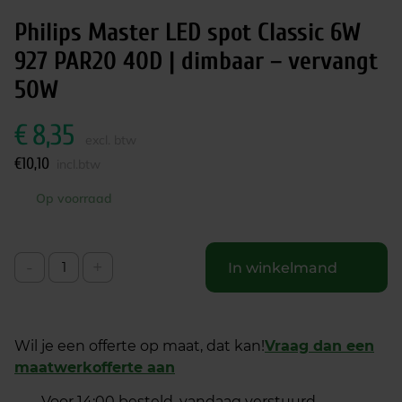
Philips Master LED spot Classic 6W
927 PAR20 40D | dimbaar – vervangt
50W
€
8,35
excl. btw
€
10,10
incl.btw
Op voorraad
-
+
In winkelmand
Wil je een offerte op maat, dat kan!
Vraag dan een
maatwerkofferte aan
Voor 14:00 besteld, vandaag verstuurd