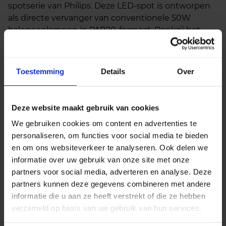
spotserie van Philips. Deze LED-spot is ontworpen
als directe vervanger van conventionele 50W
halogeenlampen in PAR20-formaat. Dankzij het
klassieke ontwerp en de hoogwaardige afwerking
biedt deze spot een uitstekende lichtkwaliteit en
een lange levensduur, ideaal voor zowel accent- als
Toestemming
Details
Over
algemene verlichtingstoepassingen.
Deze website maakt gebruik van cookies
Zuinige vervanger
We gebruiken cookies om content en advertenties te
Met een energieverbruik van slechts 6 watt
personaliseren, om functies voor social media te bieden
vervangt deze LED-spot moeiteloos een
en om ons websiteverkeer te analyseren. Ook delen we
traditionele 50W halogeenspot, wat zorgt voor een
informatie over uw gebruik van onze site met onze
energiebesparing tot 90%. De lamp levert direct
partners voor social media, adverteren en analyse. Deze
warm wit licht met hoge kleurweergave en
partners kunnen deze gegevens combineren met andere
combineert de vertrouwde uitstraling van
informatie die u aan ze heeft verstrekt of die ze hebben
halogeenverlichting met de efficiëntie en
verzameld op basis van uw gebruik van hun services.
duurzaamheid van moderne LED-technologie.