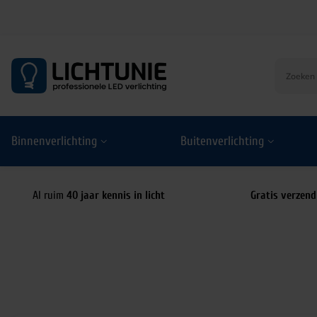
S
k
i
p
t
o
Binnenverlichting
Buitenverlichting
c
o
n
t
Al ruim
40 jaar kennis in licht
Gratis verzend
e
n
t