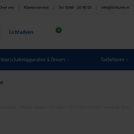
Over ons
Klantenservice
Tel: 0348 – 20 90 00
info@lichtunie.nl
0
Lichtadvies
Voorschakelapparaten & Drivers
Toebehoren
at
roducten
/
Philips Master LED SON-T UE M 19W 740 E27 – vervangt 50W