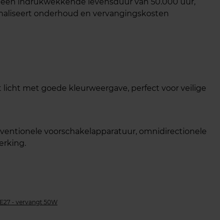
t een indrukwekkende levensduur van 50.000 uur,
maliseert onderhoud en vervangingskosten
licht met goede kleurweergave, perfect voor veilige
ventionele voorschakelapparatuur, omnidirectionele
rking.​
E27 - vervangt 50W