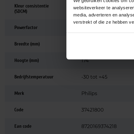
We gebruiken cookies om cont
Kleur consistentie
websiteverkeer te analyseren
<6 SDCM
(SDCM)
media, adverteren en analys
verstrekt of die ze hebben v
Powerfactor
0.9
Breedte (mm)
47
Hoogte (mm)
174
Bedrijfstemperatuur
-30 tot +45
Merk
Philips
Code
37421800
Ean code
8720169374218