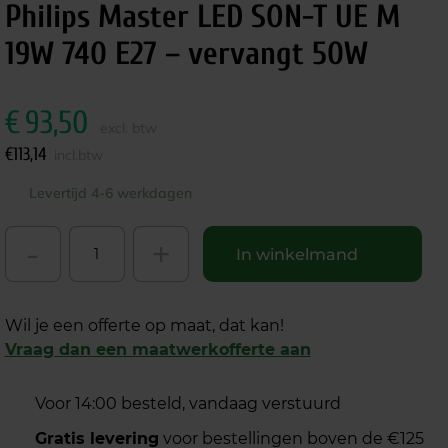
Philips Master LED SON-T UE M
19W 740 E27 – vervangt 50W
€
93,50
excl. btw
€
113,14
incl.btw
Levertijd 4-6 werkdagen
-
+
In winkelmand
Wil je een offerte op maat, dat kan!
Vraag dan een maatwerkofferte aan
Voor 14:00 besteld, vandaag verstuurd
Gratis levering
voor bestellingen boven de €125