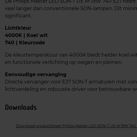
De Philips Master LED SON-T UE M 19W 740 E27 heef
veel langer dan conventionele SON-lampen. Dit mini
significant.​
Lichtkleur
4000K | Koel wit
740 | Kleurcode
De kleurtemperatuur van 4000K biedt helder koel wit 
en functionele verlichting op wegen en pleinen.​
Eenvoudige vervanging
Directe vervanger voor E27 SON-T armaturen met con
lichtverdeling en robuuste driver voor betrouwbare we
Downloads
Download productsheet Philips Master LED SON-T UE M 19W 740 