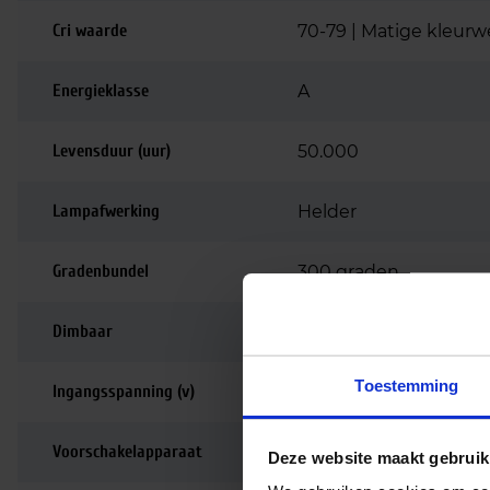
Cri waarde
70-79 | Matige kleur
Energieklasse
A
Levensduur (uur)
50.000
Lampafwerking
Helder
Gradenbundel
300 graden
Dimbaar
Niet dimbaar
Toestemming
Ingangsspanning (v)
220-240
Voorschakelapparaat
Netspanning (AC mai
Deze website maakt gebruik