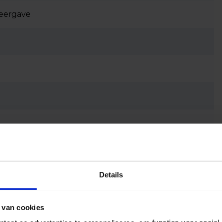
weergave
Details
ns)
 van cookies