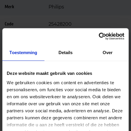
Merk
Philips
Code
25428200
Ean code
8720169254282
Toestemming
Details
Over
MAS LEDBulbND7.3-100W E27
Fabrikantnaam
830 A60 CL GUE
Deze website maakt gebruik van cookies
We gebruiken cookies om content en advertenties te
Beschrijving
personaliseren, om functies voor social media te bieden
en om ons websiteverkeer te analyseren. Ook delen we
De Philips Master LED bulb 7.3W 830 E27 A60
informatie over uw gebruik van onze site met onze
helder glas UE (8720169254282) is een krachtige
partners voor social media, adverteren en analyse. Deze
LED‑lamp met een klassieke A60‑vorm en helder
partners kunnen deze gegevens combineren met andere
glas, ontworpen als hoogwaardige vervanger voor
informatie die u aan ze heeft verstrekt of die ze hebben
een traditionele 100W gloeilamp. De combinatie