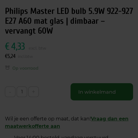
Philips Master LED bulb 5.9W 922-927
E27 A60 mat glas | dimbaar –
vervangt 60W
€
4,33
excl. btw
€
5,24
incl.btw
Op voorraad
-
+
In winkelmand
Wil je een offerte op maat, dat kan!
Vraag dan een
maatwerkofferte aan
Voor 14:00 besteld, vandaag verstuurd