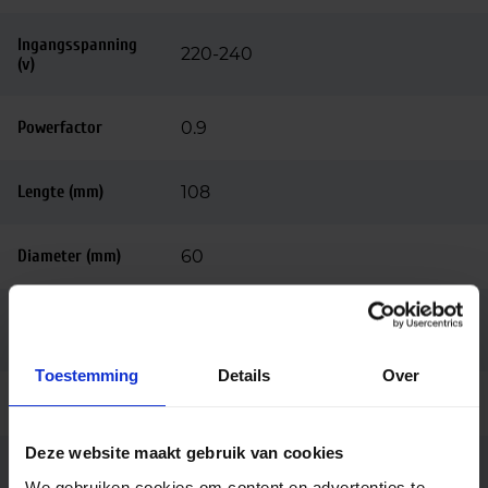
Ingangsspanning
220-240
(v)
Powerfactor
0.9
Lengte (mm)
108
Diameter (mm)
60
Bedrijfstemperatu
-20 tot +45
ur
Toestemming
Details
Over
Merk
Philips
Deze website maakt gebruik van cookies
Code
31105300
We gebruiken cookies om content en advertenties te