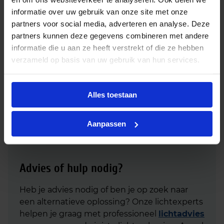
informatie over uw gebruik van onze site met onze
partners voor social media, adverteren en analyse. Deze
Philips Master CosmoWhite CPO-TW Xtra 90W 728
partners kunnen deze gegevens combineren met andere
PGZ12
informatie die u aan ze heeft verstrekt of die ze hebben
€
125,50
verzameld op basis van uw gebruik van hun services.
excl. btw
€
151,86
incl.btw
In
-
+
Alles toestaan
winkelmand
Aanpassen
Advies of hulp nodig?
Heb je advies nodig of ben je op zoek naar
een alternatieve oplossing? Onze lichtexperts
helpen je graag met professioneel
lichtadvies