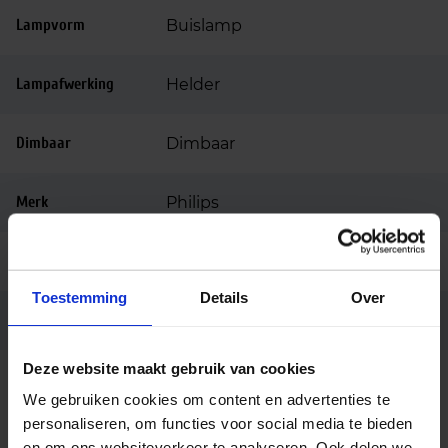
Lampvorm
Buislamp
Lampafwerking
Helder
Dimbaar
Dimbaar
Merk
Philips
Code
13789400
Toestemming
Details
Over
Ean code
8718291137894
Deze website maakt gebruik van cookies
We gebruiken cookies om content en advertenties te
personaliseren, om functies voor social media te bieden
Alternatieve producten
en om ons websiteverkeer te analyseren. Ook delen we