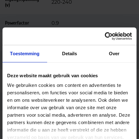
220-240
(v)
Powerfactor
0.9
Hoogte (mm)
64
Toestemming
Details
Over
Diameter (mm)
300
Deze website maakt gebruik van cookies
Bedrijfstemperatu
-20 tot +40
ur
We gebruiken cookies om content en advertenties te
personaliseren, om functies voor social media te bieden
en om ons websiteverkeer te analyseren. Ook delen we
Behuizing
Polycarbonaat
informatie over uw gebruik van onze site met onze
partners voor social media, adverteren en analyse. Deze
Kleur
Wit
partners kunnen deze gegevens combineren met andere
informatie die u aan ze heeft verstrekt of die ze hebben
verzameld op basis van uw gebruik van hun services.
Montage
Opbouw