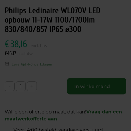
Philips Ledinaire WL070V LED
opbouw 11-17W 1100/1700lm
830/840/857 IP65 ø300
€
38,16
excl. btw
€
46,17
incl.btw
Levertijd 4-6 werkdagen
-
+
In winkelmand
Wil je een offerte op maat, dat kan!
Vraag dan een
maatwerkofferte aan
Voor 14:00 besteld, vandaag verstuurd