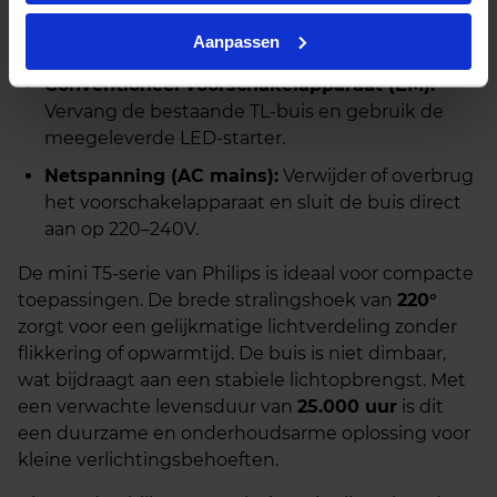
Deze LED TL buis ondersteunt twee
installatiemethoden:
Aanpassen
Conventioneel voorschakelapparaat (EM):
Vervang de bestaande TL-buis en gebruik de
meegeleverde LED-starter.
Netspanning (AC mains):
Verwijder of overbrug
het voorschakelapparaat en sluit de buis direct
aan op 220–240V.
De mini T5-serie van Philips is ideaal voor compacte
toepassingen. De brede stralingshoek van
220°
zorgt voor een gelijkmatige lichtverdeling zonder
flikkering of opwarmtijd. De buis is niet dimbaar,
wat bijdraagt aan een stabiele lichtopbrengst. Met
een verwachte levensduur van
25.000 uur
is dit
een duurzame en onderhoudsarme oplossing voor
kleine verlichtingsbehoeften.