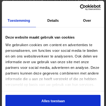
watt realiseer je een
energiebesparing van meer
dan 35%
, zonder concessies te doen aan prestaties
of betrouwbaarheid. Dankzij de G5-fitting is
installatie in bestaande armaturen eenvoudig en
Toestemming
Details
Over
snel.
Let op! Deze buizen zijn niet geschikt om toe te
Deze website maakt gebruik van cookies
passen in noodverlichtingsarmaturen.
We gebruiken cookies om content en advertenties te
De buis straalt
koel wit licht met een
personaliseren, om functies voor social media te bieden
kleurtemperatuur van 4000K
uit. Deze neutrale
en om ons websiteverkeer te analyseren. Ook delen we
lichtkleur is bijzonder geschikt voor functionele
informatie over uw gebruik van onze site met onze
omgevingen waar helderheid en visueel comfort
partners voor social media, adverteren en analyse. Deze
belangrijk zijn, zoals vitrines, balies, kasten of kleine
partners kunnen deze gegevens combineren met andere
werkplekken. De kleurcode
840
verwijst naar deze
informatie die u aan ze heeft verstrekt of die ze hebben
kleurtemperatuur in combinatie met een
verzameld op basis van uw gebruik van hun services.
kleurweergave-index (CRI) van 80–89
, wat garant
staat voor een natuurgetrouwe en consistente
kleurweergave.
Alles toestaan