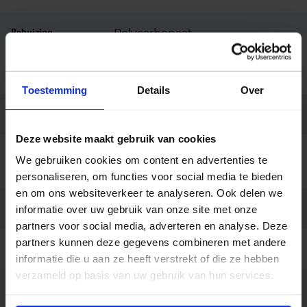
Behuizing
Polycarbonaat
Kleur
Wit
Toestemming
Details
Over
Montage
Inbouw
Deze website maakt gebruik van cookies
Kabel 0, 75m zonder stekker,
We gebruiken cookies om content en advertenties te
Aansluiting
Insteekconnector 3-polig
personaliseren, om functies voor social media te bieden
en om ons websiteverkeer te analyseren. Ook delen we
Merk
Philips
informatie over uw gebruik van onze site met onze
partners voor social media, adverteren en analyse. Deze
partners kunnen deze gegevens combineren met andere
Garantie
3 jaar
informatie die u aan ze heeft verstrekt of die ze hebben
verzameld op basis van uw gebruik van hun services.
Code
20882799