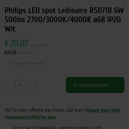
Philips LED spot Ledinaire RS071B 6W
500lm 2700/3000K/4000K ø68 IP20
Wit
€
20,07
excl. btw
€
24,28
incl.btw
Levertijd 1-2 weken
-
+
In winkelmand
Wil je een offerte op maat, dat kan!
Vraag dan een
maatwerkofferte aan
Voor 14:00 besteld, vandaag verstuurd