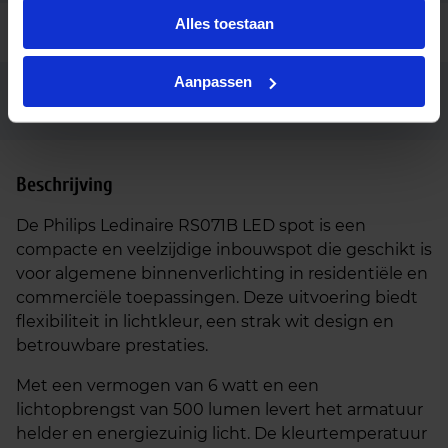
Alles toestaan
Ean code
8720169208827
Aanpassen
RS071B 5S/827_30_40 40D PSR
Fabrikantnaam
PI6 IP65 WH
Beschrijving
De Philips Ledinaire RS071B LED spot is een
compacte en veelzijdige inbouwspot die geschikt is
voor algemene binnenverlichting in residentiële en
commerciële toepassingen. Deze uitvoering biedt
flexibiliteit in lichtkleur, een strak wit design en
betrouwbare prestaties.
Met een vermogen van 6 watt en een
lichtopbrengst van 500 lumen levert het armatuur
helder en energiezuinig licht. De kleurtemperatuur