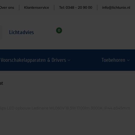
Over ons
Klantenservice
Tel: 0348 – 20 90 00
info@lichtunie.nl
0
Lichtadvies
Voorschakelapparaten & Drivers
Toebehoren
at
ilips LED opbouw Ledinaire WL060V 18.5W 1700lm 3000K IP44 ø345mm