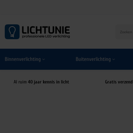
S
k
i
p
t
o
Binnenverlichting
Buitenverlichting
c
o
n
t
Al ruim
40 jaar kennis in licht
Gratis verzend
e
n
t