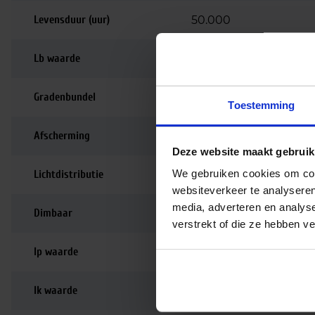
Levensduur (uur)
50.000
Lb waarde
L70
Gradenbundel
120 graden
Toestemming
Afscherming
Opaal / mat
Deze website maakt gebruik
We gebruiken cookies om cont
Lichtdistributie
Symmetrisch
websiteverkeer te analyseren
media, adverteren en analys
Dimbaar
Niet dimbaar
verstrekt of die ze hebben v
Ip waarde
IP44
Ik waarde
IK03