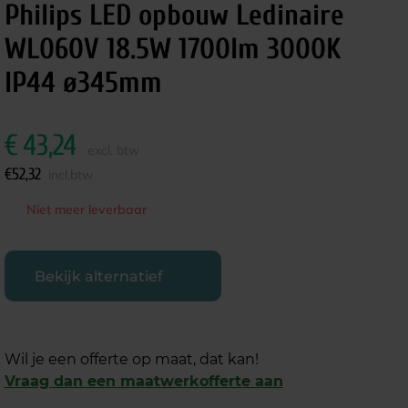
Philips LED opbouw Ledinaire
WL060V 18.5W 1700lm 3000K
IP44 ø345mm
€
43,24
excl. btw
€
52,32
incl.btw
Niet meer leverbaar
Bekijk alternatief
Wil je een offerte op maat, dat kan!
Vraag dan een maatwerkofferte aan