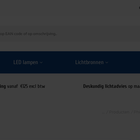
LED lampen
Lichtbronnen
ing
vanaf €125 excl btw
Deskundig lichtadvies
op ma
/
Producten
/
Ph