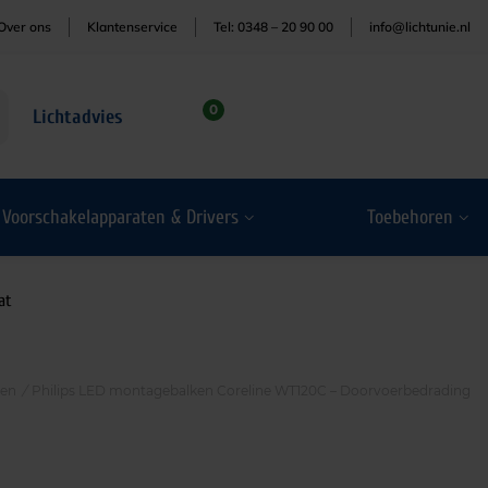
Over ons
Klantenservice
Tel: 0348 – 20 90 00
info@lichtunie.nl
0
Lichtadvies
Voorschakelapparaten & Drivers
Toebehoren
at
ten
/
Philips LED montagebalken Coreline WT120C – Doorvoerbedrading