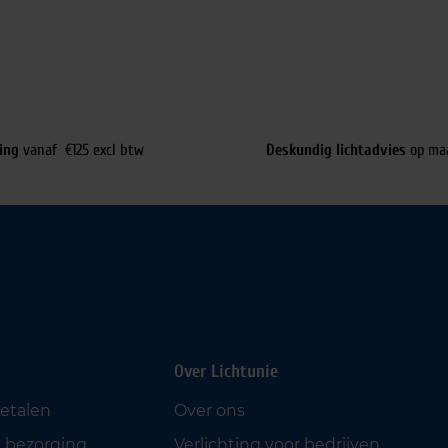
ing
vanaf €125 excl btw
Deskundig lichtadvies
op ma
Over Lichtunie
betalen
Over ons
 bezorging
Verlichting voor bedrijven