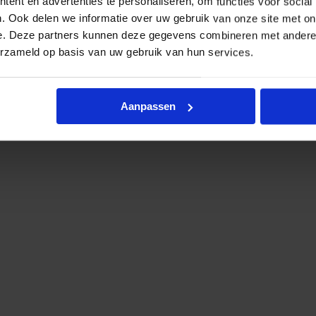
nten: 60W met 8000lm en 44W met 6000lm.
ent en advertenties te personaliseren, om functies voor social
. Ook delen we informatie over uw gebruik van onze site met on
 van 150cm.
e. Deze partners kunnen deze gegevens combineren met andere i
erzameld op basis van uw gebruik van hun services.
IP65, 150cm, doorvoerbedrading
IP65, 150cm, doorvoerbedrading
Aanpassen