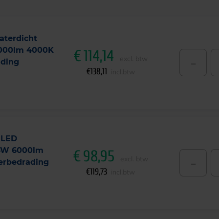
aterdicht
8000lm 4000K
€
114,14
-
excl. btw
ading
€
138,11
incl.btw
 LED
44W 6000lm
€
98,95
-
excl. btw
erbedrading
€
119,73
incl.btw