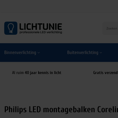
S
k
i
p
t
o
Binnenverlichting
Buitenverlichting
c
o
n
t
Al ruim
40 jaar kennis in licht
Gratis verzend
e
n
t
Philips LED montagebalken Corel