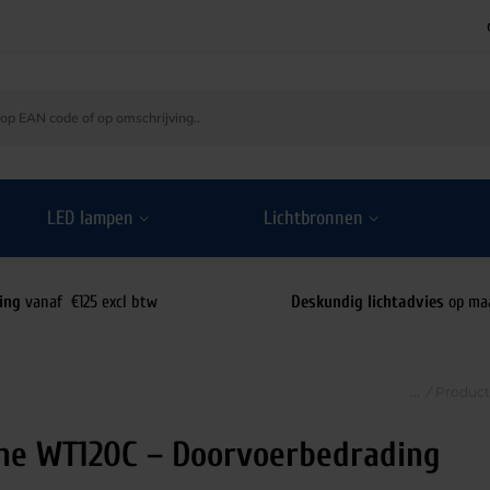
LED lampen
Lichtbronnen
ing
vanaf €125 excl btw
Deskundig lichtadvies
op ma
/
Produc
ine WT120C – Doorvoerbedrading