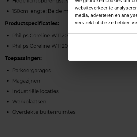
Hoge lichtopbrengst: Verkrijgbaar in twee varia
We gebruiken cookies om cont
websiteverkeer te analyseren
150cm lengte: Beide modellen hebben een lengte
media, adverteren en analys
verstrekt of die ze hebben v
Productspecificaties:
Philips Coreline WT120C G2 60W: 8000lm, 4000K, 
Philips Coreline WT120C G2 44W: 6000lm, 4000K, 
Toepassingen:
Parkeergarages
Magazijnen
Industriële locaties
Werkplaatsen
Overdekte buitenruimtes