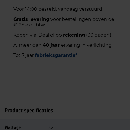
j
i
Voor 14:00 besteld, vandaag verstuurd
k
s
e
:
Gratis levering
voor bestellingen boven de
€125 excl btw
p
€
r
4
Kopen via iDeal of op
rekening
(30 dagen)
i
4
Al meer dan
40 jaar
ervaring in verlichting
j
,
s
2
Tot 7 jaar
fabrieksgarantie*
w
5
a
.
s
:
€
6
9
,
Product specificaties
0
0
Wattage
32
.