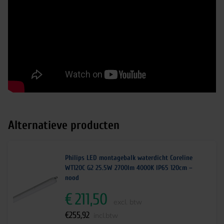
Alternatieve producten
Philips LED montagebalk waterdicht Coreline
WT120C G2 25.5W 2700lm 4000K IP65 120cm –
nood
€
211,50
excl. btw
€
255,92
incl.btw