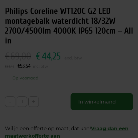
Philips Coreline WT120C G2 LED
montagebalk waterdicht 18/32W
2700/4500lm 4000K IP65 120cm – All
in
€
69,00
€
44,25
O
H
excl. btw
o
u
€
53,54
incl.btw
€
83,49
r
i
s
d
Op voorraad
p
i
r
g
o
e
-
+
In winkelmand
n
p
k
r
e
i
l
j
Wil je een offerte op maat, dat kan!
Vraag dan een
i
s
maatwerkofferte aan