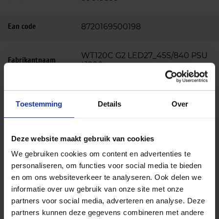
Ean code
8720169500198
WT120C G2 LED27_45S/840 PSU
Fabrikantnaam
L1200
Beschrijving
Toestemming
Details
Over
De Philips CoreLine WT120C G2 LED montagebalk
is een krachtige en veelzijdige waterdichte LED-
Deze website maakt gebruik van cookies
oplossing voor functionele verlichting in industriële
We gebruiken cookies om content en advertenties te
en utilitaire toepassingen. Deze All-in uitvoering is
personaliseren, om functies voor social media te bieden
voorzien van multilumen-technologie, waarmee
en om ons websiteverkeer te analyseren. Ook delen we
het lichtniveau eenvoudig kan worden aangepast
informatie over uw gebruik van onze site met onze
aan de specifieke behoeften van de ruimte.
partners voor social media, adverteren en analyse. Deze
Met een instelbaar vermogen van 18 of 32 watt en
partners kunnen deze gegevens combineren met andere