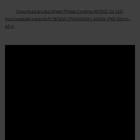
Download productsheet Philips Coreline WT120C G2 LED
montagebalk waterdicht 18/32W 2700/4500lm 4000K IP65 120cm -
All in