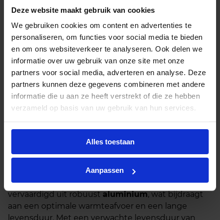
De
94W variant
levert een indrukwekkende
Deze website maakt gebruik van cookies
10.500 lumen
met een efficiëntie van
112 lumen
We gebruiken cookies om content en advertenties te
per Watt
.
personaliseren, om functies voor social media te bieden
en om ons websiteverkeer te analyseren. Ook delen we
De
168W variant
zorgt voor maar liefst
20.500
informatie over uw gebruik van onze site met onze
lumen
en een hoge efficiëntie van
122 lumen
partners voor social media, adverteren en analyse. Deze
per Watt
.
partners kunnen deze gegevens combineren met andere
Beide varianten bieden een heldere
koel witte
informatie die u aan ze heeft verstrekt of die ze hebben
lichtkleur van 4000K
en een gerichte
verzameld op basis van uw gebruik van hun services.
stralingsbundel van 90 graden
, ideaal voor het
specifiek verlichten van werkgebieden.
Alles toestaan
Duurzaam en Onderhoudsarm
Aanpassen
De behuizing van deze Philips highbays is
vervaardigd uit robuust
aluminium
, wat bijdraagt
aan een optimale warmteafvoer en een lange
levensduur. Met een verwachte levensduur van