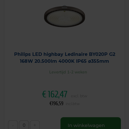
Philips LED highbay Ledinaire BY020P G2
168W 20.500lm 4000K IP65 ø355mm
Levertijd 1-2 weken
€
162,47
excl. btw
€
196,59
incl.btw
-
+
In winkelwagen