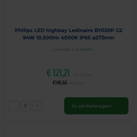
Philips LED highbay Ledinaire BY020P G2
94W 10.500lm 4000K IP65 ø273mm
Levertijd 1-2 weken
€
121,21
excl. btw
€
146,66
incl.btw
-
+
In winkelwagen