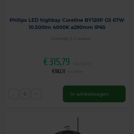
Philips LED highbay Coreline BY120P G5 67W
10.500lm 4000K ø290mm IP65
Levertijd 1-2 weken
€
315,79
excl. btw
€
382,11
incl.btw
-
+
In winkelwagen