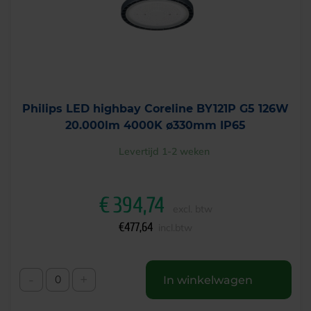
Philips LED highbay Coreline BY121P G5 126W
20.000lm 4000K ø330mm IP65
Levertijd 1-2 weken
€
394,74
excl. btw
€
477,64
incl.btw
-
+
In winkelwagen