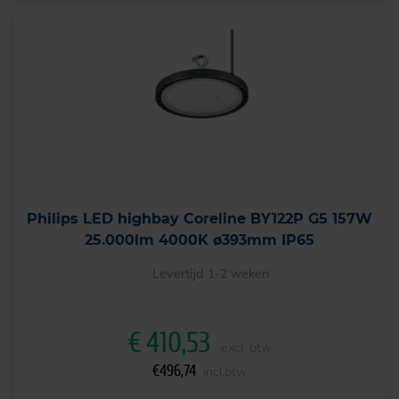
Philips LED highbay Coreline BY122P G5 157W
25.000lm 4000K ø393mm IP65
Levertijd 1-2 weken
€
410,53
excl. btw
€
496,74
incl.btw