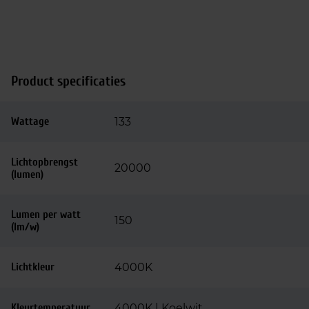
Product specificaties
Wattage
133
Lichtopbrengst
20000
(lumen)
Lumen per watt
150
(lm/w)
Lichtkleur
4000K
Kleurtemperatuur
4000K | Koelwit