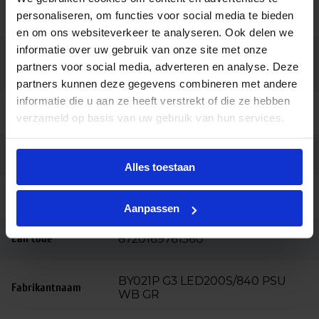
Kleur
Grijs
personaliseren, om functies voor social media te bieden
en om ons websiteverkeer te analyseren. Ook delen we
informatie over uw gebruik van onze site met onze
Kabel 300mm met connector 3-
Aansluiting
partners voor social media, adverteren en analyse. Deze
polig
partners kunnen deze gegevens combineren met andere
informatie die u aan ze heeft verstrekt of die ze hebben
Merk
Philips
verzameld op basis van uw gebruik van hun services.
Garantie
3 jaar
Alles toestaan
Code
76136099
Aanpassen
Ean code
8720169761360
BY021P G3 LED200S/840 PSU
Fabrikantnaam
WB GR