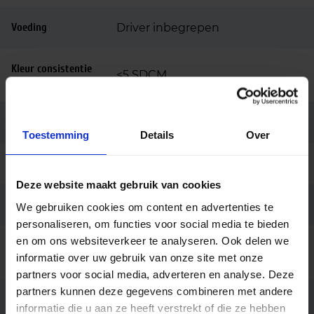
Voeding
Driver inbegrepen
Kleur consistentie
<5 SDCM
(SDCM)
Lengte (mm)
282
Toestemming
Details
Over
Breedte (mm)
409
Deze website maakt gebruik van cookies
Hoogte (mm)
32.5
We gebruiken cookies om content en advertenties te
personaliseren, om functies voor social media te bieden
en om ons websiteverkeer te analyseren. Ook delen we
Bedrijfstemperatu
-25 tot +40
informatie over uw gebruik van onze site met onze
ur
partners voor social media, adverteren en analyse. Deze
partners kunnen deze gegevens combineren met andere
Behuizing
Gietaluminium
informatie die u aan ze heeft verstrekt of die ze hebben