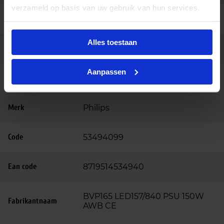
verzameld op basis van uw gebruik van hun services.
Kleur
Zwart
Alles toestaan
Montage
Opbouw
Aanpassen
Aansluiting
200cm kabel 3-aderig
Merk
Philips
Code
53494099
Ean code
8719514534940
BVP165 LED157/840 PSU 150W
Fabrikantnaam
AWB CE