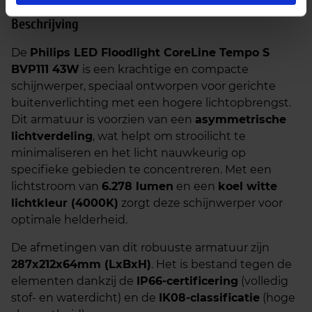
Beschrijving
De
Philips LED Floodlight CoreLine Tempo S
BVP111 43W
is een krachtige en compacte
schijnwerper, speciaal ontworpen voor gerichte
buitenverlichting met een hogere lichtopbrengst.
Dit armatuur is voorzien van een
asymmetrische
lichtverdeling
, wat helpt om strooilicht te
minimaliseren en het licht nauwkeurig op
specifieke gebieden te concentreren. Met een
lichtstroom van
6.278 lumen
en een
koel witte
lichtkleur (4000K)
zorgt deze schijnwerper voor
optimale helderheid.
De afmetingen van dit robuuste armatuur zijn
287x212x64mm (LxBxH)
. Het is bestand tegen de
elementen dankzij de
IP66-certificering
(volledig
stof- en waterdicht) en de
IK08-classificatie
(hoge