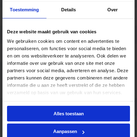
Toestemming
Details
Over
Montage
Opbouw
Deze website maakt gebruik van cookies
Aansluiting
Insteekconnector 3-polig
We gebruiken cookies om content en advertenties te
personaliseren, om functies voor social media te bieden
Merk
Philips
en om ons websiteverkeer te analyseren. Ook delen we
informatie over uw gebruik van onze site met onze
partners voor social media, adverteren en analyse. Deze
Garantie
5 jaar
partners kunnen deze gegevens combineren met andere
informatie die u aan ze heeft verstrekt of die ze hebben
Code
55682999
verzameld op basis van uw gebruik van hun services.
Ean code
8720169556829
Alles toestaan
Fabrikantnaam
BVP111 LED73-4S/740 OFA52
Aanpassen