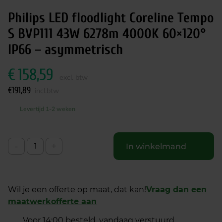
Philips LED floodlight Coreline Tempo
S BVP111 43W 6278m 4000K 60×120°
IP66 – asymmetrisch
€
158,59
excl. btw
€
191,89
incl.btw
Levertijd 1-2 weken
-
+
In winkelmand
Wil je een offerte op maat, dat kan!
Vraag dan een
maatwerkofferte aan
Voor 14:00 besteld, vandaag verstuurd