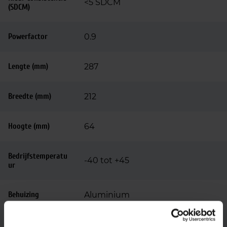
<5 SDCM
(SDCM)
Powerfactor
0.9
Lengte (mm)
287
Breedte (mm)
212
Hoogte (mm)
64
Bedrijfstemperatu
-40 tot +45
ur
Behuizing
Aluminium
Kleur
Grijs