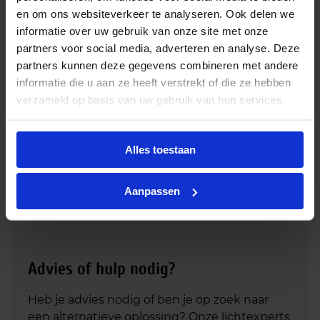
kleurweergave (CRI100) nog meer toepassingen. U
en om ons websiteverkeer te analyseren. Ook delen we
ziet ze ook veel terugkomen in exposities, galeri?en
informatie over uw gebruik van onze site met onze
en musea.
partners voor social media, adverteren en analyse. Deze
partners kunnen deze gegevens combineren met andere
Overige info
Een groot voordeel van de Clickline is
informatie die u aan ze heeft verstrekt of die ze hebben
het uv-blokkerend glas. Daarmee wordt UV-licht
verzameld op basis van uw gebruik van hun services.
grotendeels gefilterd. Dit komt de presentatie op
lange termijn ten goede. De lichtkleur van deze
Clickline is gloeilampwit (2800K). Deze kleur
Alles toestaan
realiseert een extra uitnodigende en sfeervolle
uitstraling. Deze Clickline heeft een wattage van
28W
Aanpassen
Advies of hulp nodig?
Heb je advies nodig of ben je op zoek naar
een alternatieve oplossing? Onze lichtexperts