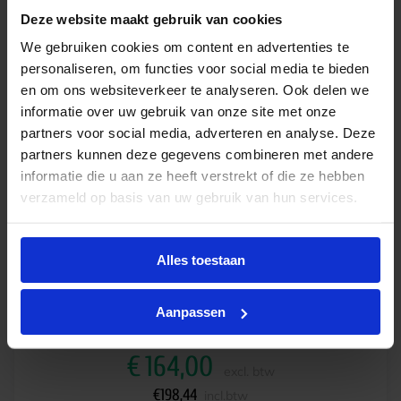
-
+
In winkelwagen
Deze website maakt gebruik van cookies
We gebruiken cookies om content en advertenties te
personaliseren, om functies voor social media te bieden
en om ons websiteverkeer te analyseren. Ook delen we
informatie over uw gebruik van onze site met onze
partners voor social media, adverteren en analyse. Deze
partners kunnen deze gegevens combineren met andere
informatie die u aan ze heeft verstrekt of die ze hebben
verzameld op basis van uw gebruik van hun services.
Alles toestaan
Philips HID-DV PROG Xt 150 CDO Q 208-277V
Levertijd 2-3 weken
Aanpassen
€
164,00
excl. btw
€
198,44
incl.btw