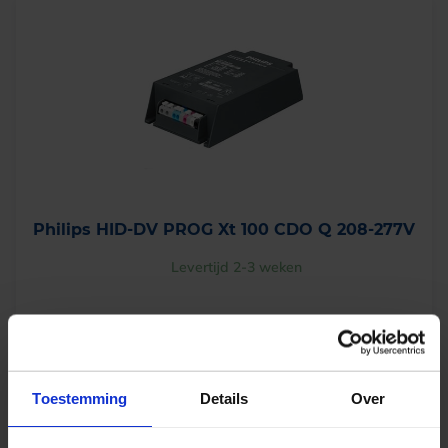
Philips HID-DV PROG Xt 100 CDO Q 208-277V
Levertijd 2-3 weken
€
164,00
excl. btw
€
198,44
incl.btw
Toestemming
Details
Over