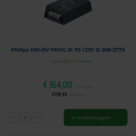
Philips HID-DV PROG Xt 70 CDO Q 208-277V
Levertijd 2-3 weken
€
164,00
excl. btw
€
198,44
incl.btw
-
+
In winkelwagen