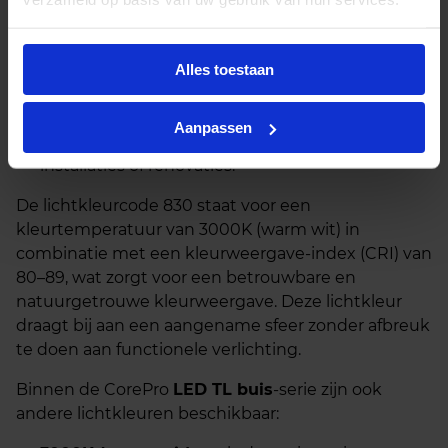
eenvoudig zonder aanpassingen aan het
armatuur.
Netspanning (AC mains):
Alles toestaan
Sluit de buis
rechtstreeks aan op 220–240V. Dit vereist het
verwijderen of overbruggen van het
Aanpassen
voorschakelapparaat, ideaal voor nieuwe
installaties of renovaties.
De lichtkleurcode 830 staat voor een
kleurtemperatuur van 3000K (warm wit) in
combinatie met een kleurweergave-index (CRI) van
80–89, wat zorgt voor een betrouwbare en
natuurgetrouwe kleurweergave. Deze lichtkleur
draagt bij aan een aangename sfeer zonder afbreuk
te doen aan functionele verlichting.
Binnen de CorePro
LED TL buis
‑serie zijn ook
andere lichtkleuren beschikbaar: