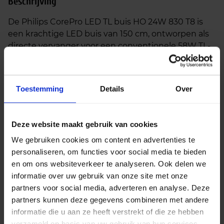
Beschrijving
De Philips CorePro LED TL buis HO 24W 830 T8 is
een krachtige LED buis van 150 cm, ontworpen als
directe vervanger voor een conventionele 58W TL-
D buis. Met een verbruik van slechts 24 watt
realiseer je een energiebesparing van meer dan
55%, zonder in te leveren op lichtkwaliteit. De buis is
Toestemming
Details
Over
voorzien van een G13-fitting en straalt warm wit
licht met een kleurtemperatuur van 3000K uit—
ideaal voor ruimtes waar comfort en sfeer belangrijk
Deze website maakt gebruik van cookies
zijn, zoals wachtruimtes, kleedkamers of gangen.
We gebruiken cookies om content en advertenties te
Deze High Output (HO) LED TL buis levert een
personaliseren, om functies voor social media te bieden
hogere lichtopbrengst dan standaard LED buizen
en om ons websiteverkeer te analyseren. Ook delen we
en ondersteunt twee installatiemethoden:
informatie over uw gebruik van onze site met onze
partners voor social media, adverteren en analyse. Deze
Conventioneel voorschakelapparaat (EM):
partners kunnen deze gegevens combineren met andere
Vervang de bestaande TL-buis en starter. De
informatie die u aan ze heeft verstrekt of die ze hebben
meegeleverde LED-starter maakt installatie
verzameld op basis van uw gebruik van hun services.