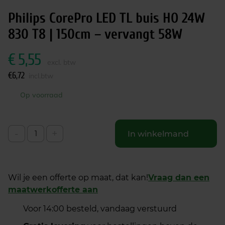
Philips CorePro LED TL buis HO 24W
830 T8 | 150cm – vervangt 58W
€
5,55
excl. btw
€
6,72
incl.btw
Op voorraad
-
+
In winkelmand
Wil je een offerte op maat, dat kan!
Vraag dan een
maatwerkofferte aan
Voor 14:00 besteld, vandaag verstuurd