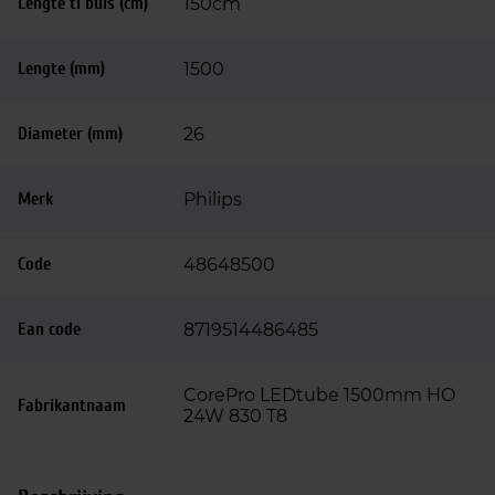
Lengte tl buis (cm)
150cm
Lengte (mm)
1500
Diameter (mm)
26
Merk
Philips
Code
48648500
Ean code
8719514486485
CorePro LEDtube 1500mm HO
Fabrikantnaam
24W 830 T8