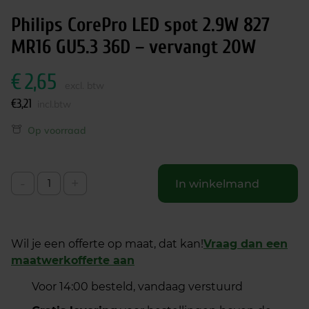
Philips CorePro LED spot 2.9W 827
MR16 GU5.3 36D – vervangt 20W
€
2,65
excl. btw
€
3,21
incl.btw
Op voorraad
-
+
In winkelmand
Wil je een offerte op maat, dat kan!
Vraag dan een
maatwerkofferte aan
Voor 14:00 besteld, vandaag verstuurd