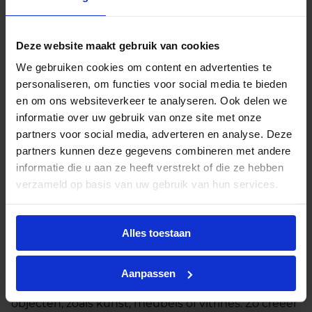
Onderdeel van de CorePro-serie
Deze spot maakt
deel uit van de betrouwbare Philips CorePro-serie,
Deze website maakt gebruik van cookies
ontwikkeld om traditionele halogeenverlichting
eenvoudig te vervangen door efficiënte LED-
We gebruiken cookies om content en advertenties te
technologie. Dankzij de GU5.3-fitting past de lamp
personaliseren, om functies voor social media te bieden
direct in bestaande armaturen met
en om ons websiteverkeer te analyseren. Ook delen we
laagspanningsaansluiting (12V).
informatie over uw gebruik van onze site met onze
partners voor social media, adverteren en analyse. Deze
Warm wit licht (2700K)
Met een kleurtemperatuur
partners kunnen deze gegevens combineren met andere
van 2700 Kelvin straalt deze spot een zeer warm wit
informatie die u aan ze heeft verstrekt of die ze hebben
licht uit. De kleurweergave-index van 80–89 zorgt
verzameld op basis van uw gebruik van hun services.
ervoor dat kleuren natuurgetrouw en levendig
worden weergegeven – ideaal voor sfeervolle
woon-, winkel- en horecatoepassingen.
Alles toestaan
Gerichte lichtbundel van 36°
De bundelhoek van
36° maakt deze LEDspot perfect voor
Aanpassen
accentverlichting of het gericht uitlichten van
objecten, zoals kunst, meubels of vitrines. Zo creëer