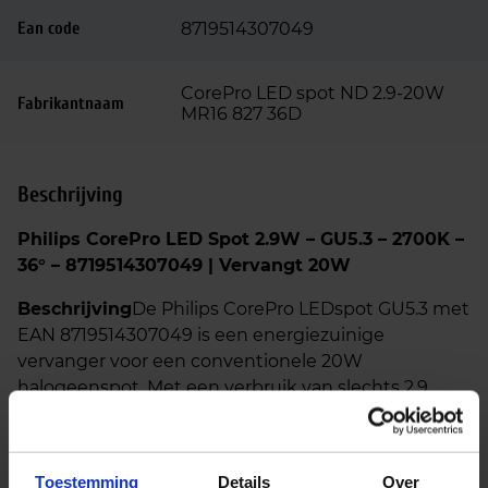
Ean code
8719514307049
CorePro LED spot ND 2.9-20W
Fabrikantnaam
MR16 827 36D
Beschrijving
Philips CorePro LED Spot 2.9W – GU5.3 – 2700K –
36° – 8719514307049 | Vervangt 20W
Beschrijving
De Philips CorePro LEDspot GU5.3 met
EAN 8719514307049 is een energiezuinige
vervanger voor een conventionele 20W
halogeenspot. Met een verbruik van slechts 2,9
watt levert deze LED-spot warm wit licht (2700K,
kleurcode 827) dat zorgt voor een aangename en
sfeervolle verlichting in elke ruimte.
Toestemming
Details
Over