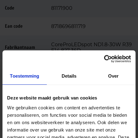
Code
81171900
Ean code
8718696811719
CoreProLEDspot ND1.8-30W R39
Fabrikantnaam
E14 827 36D
Beschrijving
Toestemming
Details
Over
Philips CorePro serie
De Philips CorePro LED Spot 1.8W 827 E14 R39 36D
Deze website maakt gebruik van cookies
maakt deel uit van de Philips CorePro serie, speciaal
We gebruiken cookies om content en advertenties te
ontworpen om halogeenspots efficiënt te
personaliseren, om functies voor social media te bieden
vervangen. De serie is beschikbaar in verschillende
en om ons websiteverkeer te analyseren. Ook delen we
fittingen en lichtkleuren, zodat je altijd de juiste
informatie over uw gebruik van onze site met onze
variant kunt vinden voor je armatuur.
partners voor social media, adverteren en analyse. Deze