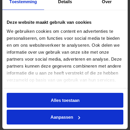
Toestemming
Details
Over
omgevingen zoals kantoren, gangen, sanitaire
ruimtes en algemene utiliteitsverlichting. De
kleurcode 840 verwijst naar deze kleurtemperatuur
Deze website maakt gebruik van cookies
in combinatie met een CRI van 80–89, wat zorgt
We gebruiken cookies om content en advertenties te
voor een natuurgetrouwe en consistente
personaliseren, om functies voor social media te bieden
kleurweergave.
en om ons websiteverkeer te analyseren. Ook delen we
De CorePro LED PL‑C levert direct vol licht zonder
informatie over uw gebruik van onze site met onze
flikkering of opwarmtijd. De lamp is niet dimbaar.
partners voor social media, adverteren en analyse. Deze
Met een levensduur van circa 30.000 uur is dit een
partners kunnen deze gegevens combineren met andere
duurzame en onderhoudsarme oplossing voor
informatie die u aan ze heeft verstrekt of die ze hebben
professioneel gebruik. De lichtopbrengst ligt rond
verzameld op basis van uw gebruik van hun services.
de 700–750 lumen, vergelijkbaar met de
traditionele 18W PL‑C lamp.
Installatie
Alles toestaan
Conventioneel voorschakelapparaat (EM):
Aanpassen
directe vervanging zonder aanpassingen aan
bedrading of armatuur