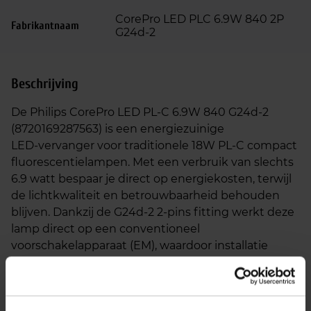
CorePro LED PLC 6.9W 840 2P
Fabrikantnaam
G24d-2
Beschrijving
De Philips CorePro LED PL‑C 6.9W 840 G24d‑2
(8720169287563) is een energiezuinige
LED‑vervanger voor traditionele 18W PL‑C compact
fluorescentielampen. Met een verbruik van slechts
6.9 watt bespaar je direct op energiekosten, terwijl
de lichtkwaliteit en betrouwbaarheid behouden
blijven. Dankzij de G24d‑2 2‑pins fitting werkt deze
lamp direct op een conventioneel
voorschakelapparaat (EM), waardoor installatie
volledig plug‑and‑play is.
Deze uitvoering straalt koel wit licht (4000K) uit.
Deze neutrale lichtkleur is ideaal voor functionele