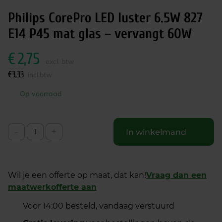
Philips CorePro LED luster 6.5W 827
E14 P45 mat glas – vervangt 60W
€
2,75
excl. btw
€
3,33
incl.btw
Op voorraad
-
+
In winkelmand
Wil je een offerte op maat, dat kan!
Vraag dan een
maatwerkofferte aan
Voor 14:00 besteld, vandaag verstuurd