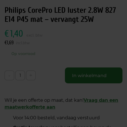
Philips CorePro LED luster 2.8W 827
E14 P45 mat – vervangt 25W
€
1,40
excl. btw
€
1,69
incl.btw
Op voorraad
-
+
In winkelmand
Wil je een offerte op maat, dat kan!
Vraag dan een
maatwerkofferte aan
Voor 14:00 besteld, vandaag verstuurd