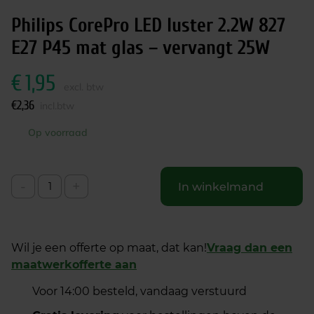
Philips CorePro LED luster 2.2W 827
E27 P45 mat glas – vervangt 25W
€
1,95
excl. btw
€
2,36
incl.btw
Op voorraad
-
+
In winkelmand
Wil je een offerte op maat, dat kan!
Vraag dan een
maatwerkofferte aan
Voor 14:00 besteld, vandaag verstuurd