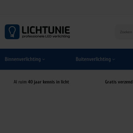
S
k
i
p
t
o
Binnenverlichting
Buitenverlichting
c
o
n
t
Al ruim
40 jaar kennis in licht
Gratis verzend
e
n
t