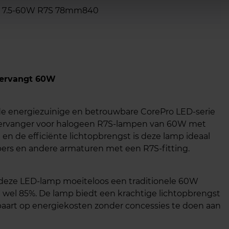
D 7.5-60W R7S 78mm840
vervangt 60W
 de energiezuinige en betrouwbare CorePro LED-serie
e vervanger voor halogeen R7S-lampen van 60W met
n de efficiënte lichtopbrengst is deze lamp ideaal
ers en andere armaturen met een R7S-fitting.
 deze LED-lamp moeiteloos een traditionele 60W
 wel 85%. De lamp biedt een krachtige lichtopbrengst
spaart op energiekosten zonder concessies te doen aan