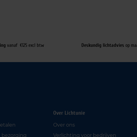
ing
vanaf €125 excl btw
Deskundig lichtadvies
op ma
Over Lichtunie
betalen
Over ons
 bezorging
Verlichting voor bedrijven