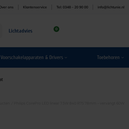
Over ons
Klantenservice
Tel: 0348 – 20 90 00
info@lichtunie.nl
0
Lichtadvies
Voorschakelapparaten & Drivers
Toebehoren
at
ucten
/
Philips CorePro LED linear 7.5W 840 R7S 78mm – vervangt 60W