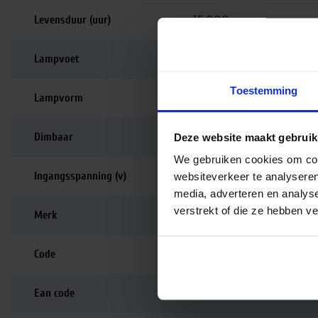
Levensduur (uur)
15.000
Lampvoet
R7s
Toestemming
Lampvorm
Staaf
Dimbaar
Niet dimbaar
Deze website maakt gebruik
We gebruiken cookies om cont
Ingangsspanning (v)
220-240
websiteverkeer te analyseren
media, adverteren en analys
verstrekt of die ze hebben v
Merk
Philips
Code
71396900
Ean code
8718696713969