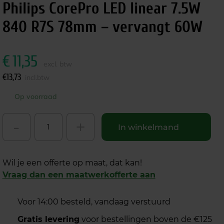
Philips CorePro LED linear 7.5W
840 R7S 78mm – vervangt 60W
€
11,35
excl. btw
€
13,73
incl.btw
Op voorraad
-
+
In winkelmand
Wil je een offerte op maat, dat kan!
Vraag dan een maatwerkofferte aan
Voor 14:00 besteld, vandaag verstuurd
Gratis levering
voor bestellingen boven de €125