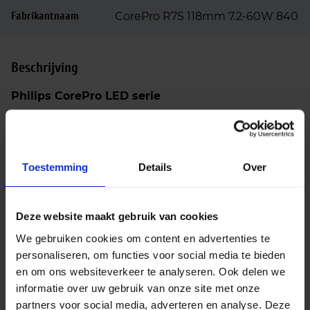
Fabrikantnaam
CorePro R7S 118mm 7.2-60W 840
Beschrijving
Philips CorePro LED serie
De Philips CorePro LED linear 7.2W 840 R7S 118mm
glas – vervangt 60W maakt deel uit van de Philips
CorePro LED serie, speciaal ontwikkeld om
Toestemming
Details
Over
traditionele 60W halogeen lineaire lampen efficiënt
te vervangen met LED-technologie. Deze R7S LED-
buis biedt goede prestaties met de voordelen van
Deze website maakt gebruik van cookies
laag energieverbruik en lange levensduur.​
We gebruiken cookies om content en advertenties te
Zuinige vervanger
Deze LED-lamp verbruikt
personaliseren, om functies voor social media te bieden
slechts 7.2W en vervangt een traditionele 60W
en om ons websiteverkeer te analyseren. Ook delen we
halogeen lamp, wat resulteert in een
informatie over uw gebruik van onze site met onze
energiebesparing van circa 88%. Met een
partners voor social media, adverteren en analyse. Deze