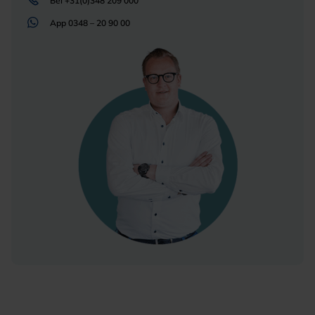
Bel
+31(0)348 209 000
App
0348 – 20 90 00