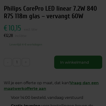
Philips CorePro LED linear 7.2W 840
R7S 118m glas – vervangt 60W
€
10,15
excl. btw
€
12,28
incl.btw
Levertijd 4-6 werkdagen
-
+
In winkelmand
Wil je een offerte op maat, dat kan!
Vraag dan een
maatwerkofferte aan
Voor 14:00 besteld, vandaag verstuurd
Gratis levering
voor bestellingen boven de