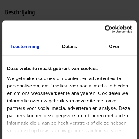
Beschrijving
Philips CorePro LED linear 11.5W 830 | R7S 78mm
– vervangt 100W
Philips CorePro LED linear serie
De Philips
Toestemming
Details
Over
CorePro LED linear 11.5W maakt deel uit van de
energiezuinige en betrouwbare CorePro LED-serie
van Philips. Deze LED-lamp is ontworpen als directe
Deze website maakt gebruik van cookies
vervanger voor halogeen R7S-lampen van 100W
We gebruiken cookies om content en advertenties te
met een lengte van 78 mm. Dankzij de compacte
personaliseren, om functies voor social media te bieden
vorm en hoge lichtopbrengst is deze lamp ideaal
en om ons websiteverkeer te analyseren. Ook delen we
voor gebruik in wandlampen, vloerlampen,
informatie over uw gebruik van onze site met onze
schijnwerpers en andere armaturen met een R7S-
partners voor social media, adverteren en analyse. Deze
fitting.
partners kunnen deze gegevens combineren met andere
informatie die u aan ze heeft verstrekt of die ze hebben
Zuinige vervanger
Met een energieverbruik van
verzameld op basis van uw gebruik van hun services.
slechts 11,5 watt vervangt deze LED-lamp