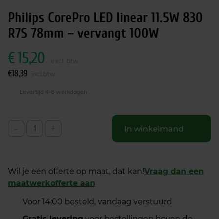
Philips CorePro LED linear 11.5W 830
R7S 78mm – vervangt 100W
€
15,20
excl. btw
€
18,39
incl.btw
Levertijd 4-6 werkdagen
-
+
In winkelmand
Wil je een offerte op maat, dat kan!
Vraag dan een
maatwerkofferte aan
Voor 14:00 besteld, vandaag verstuurd
Gratis levering
voor bestellingen boven de