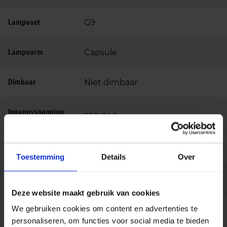
Lampvoet
G9
Lampvorm
Capsule
Dimbaar
Niet dimbaar
Ingangsspanning
220-240
(v)
Lengte (mm)
60
Toestemming
Details
Over
Merk
Philips
Deze website maakt gebruik van cookies
We gebruiken cookies om content en advertenties te
Code
65818200
personaliseren, om functies voor social media te bieden