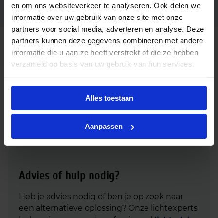
en om ons websiteverkeer te analyseren. Ook delen we
Ean code
8718699658182
informatie over uw gebruik van onze site met onze
partners voor social media, adverteren en analyse. Deze
partners kunnen deze gegevens combineren met andere
CorePro LEDcapsule ND 4.8-
Fabrikantnaam
60W G9 830
informatie die u aan ze heeft verstrekt of die ze hebben
verzameld op basis van uw gebruik van hun services.
Downloads
Alles toestaan
Download productsheet Philips CorePro LED capsule 4.8W
830 G9 - vervangt 60W
Aanpassen
Advies of hulp nodig?
Heb je advies nodig of ben je op zoek naar
een alternatieve oplossing? Onze lichtexperts