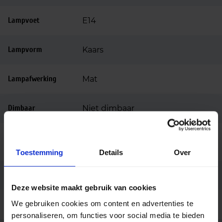
Lampvoet
E14
Lampvorm
Kaars
Lampafwerking
Mat
Dimbaar
Niet dimbaar
Ingangsspanning
220-240
(v)
Toestemming
Details
Over
Merk
Philips
Deze website maakt gebruik van cookies
We gebruiken cookies om content en advertenties te
Code
34752600
personaliseren, om functies voor social media te bieden