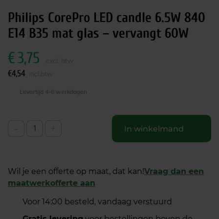
Philips CorePro LED candle 6.5W 840
E14 B35 mat glas – vervangt 60W
€
3,75
excl. btw
€
4,54
incl.btw
Levertijd 4-6 werkdagen
-
+
In winkelmand
Wil je een offerte op maat, dat kan!
Vraag dan een
maatwerkofferte aan
Voor 14:00 besteld, vandaag verstuurd
Gratis levering
voor bestellingen boven de