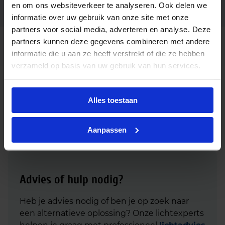
en om ons websiteverkeer te analyseren. Ook delen we
Ean code
8719514347526
informatie over uw gebruik van onze site met onze
partners voor social media, adverteren en analyse. Deze
partners kunnen deze gegevens combineren met andere
CorePro LEDCandleND6.5-
Fabrikantnaam
60WB35 E14 840FRG
informatie die u aan ze heeft verstrekt of die ze hebben
verzameld op basis van uw gebruik van hun services.
Downloads
Alles toestaan
Download productsheet Philips CorePro LED candle 6.5W 840
E14 B35 mat glas - vervangt 60W
Aanpassen
Advies of hulp nodig?
Heb je advies nodig of ben je op zoek naar
een alternatieve oplossing? Onze lichtexperts