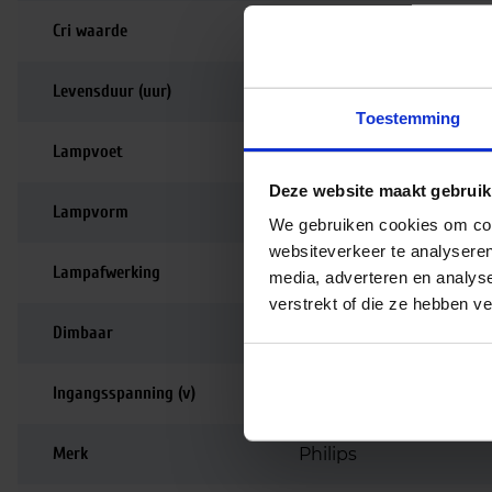
Cri waarde
80-89 | Goede kleurw
Levensduur (uur)
15.000
Toestemming
Lampvoet
E27
Deze website maakt gebruik
Lampvorm
Peer
We gebruiken cookies om cont
websiteverkeer te analyseren
Lampafwerking
Mat
media, adverteren en analys
verstrekt of die ze hebben v
Dimbaar
Niet dimbaar
Ingangsspanning (v)
220-240
Merk
Philips