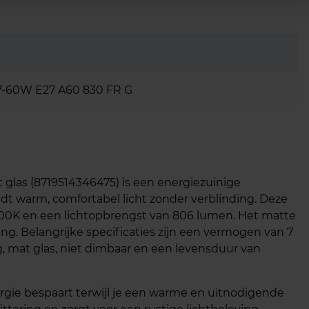
-60W E27 A60 830 FR G
glas (8719514346475) is een energiezuinige
dt warm, comfortabel licht zonder verblinding. Deze
000K en een lichtopbrengst van 806 lumen. Het matte
ing. Belangrijke specificaties zijn een vermogen van 7
ng, mat glas, niet dimbaar en een levensduur van
ergie bespaart terwijl je een warme en uitnodigende