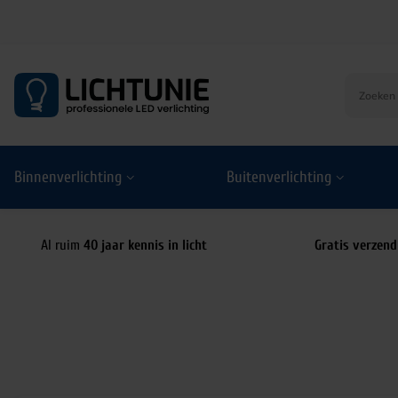
S
k
i
p
t
o
Binnenverlichting
Buitenverlichting
c
o
n
t
Al ruim
40 jaar kennis in licht
Gratis verzend
e
n
t