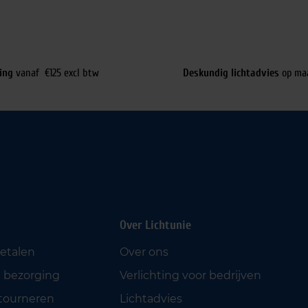
ing
vanaf €125 excl btw
Deskundig lichtadvies
op ma
Over Lichtunie
betalen
Over ons
 bezorging
Verlichting voor bedrijven
etourneren
Lichtadvies