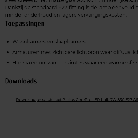
sfeer creëert. Het matte glas voorkomt hinderlijke sch
Dankzij de standaard E27‑fitting is de lamp eenvoudi
minder onderhoud en lagere vervangingskosten.
Toepassingen
Woonkamers en slaapkamers
Armaturen met zichtbare lichtbron waar diffuus lic
Horeca en ontvangstruimtes waar een warme sfeer 
Downloads
Download productsheet Philips CorePro LED bulb 7W 830 E27 A6