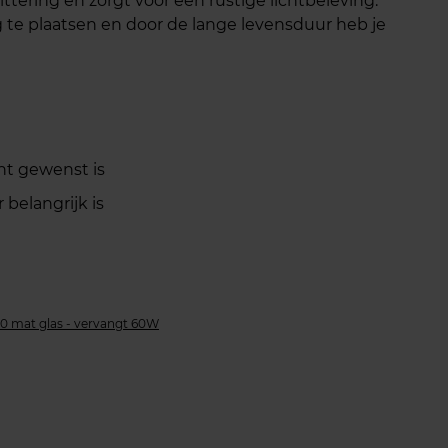
ittering en zorgt voor een rustige lichtbeleving.
g te plaatsen en door de lange levensduur heb je
ht gewenst is
belangrijk is
0 mat glas - vervangt 60W