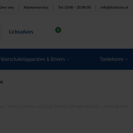
Over ons
Klantenservice
Tel: 0348 – 20 90 00
info@lichtunie.nl
0
Lichtadvies
Voorschakelapparaten & Drivers
Toebehoren
at
en
/
Philips CorePro LED bulb 7W 830 E27 A60 mat glas – vervangt 60W