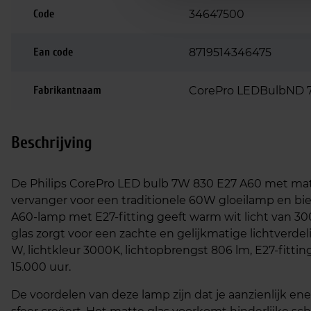
Code
34647500
Ean code
8719514346475
Fabrikantnaam
CorePro LEDBulbND 7
Beschrijving
De Philips CorePro LED bulb 7W 830 E27 A60 met mat 
vervanger voor een traditionele 60W gloeilamp en bie
A60‑lamp met E27‑fitting geeft warm wit licht van 3
glas zorgt voor een zachte en gelijkmatige lichtverdel
W, lichtkleur 3000K, lichtopbrengst 806 lm, E27‑fitti
15.000 uur.
De voordelen van deze lamp zijn dat je aanzienlijk en