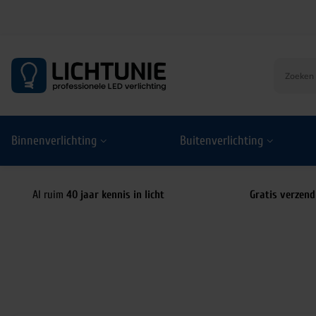
S
k
i
p
t
o
Binnenverlichting
Buitenverlichting
c
o
n
t
Al ruim
40 jaar kennis in licht
Gratis verzend
e
n
t