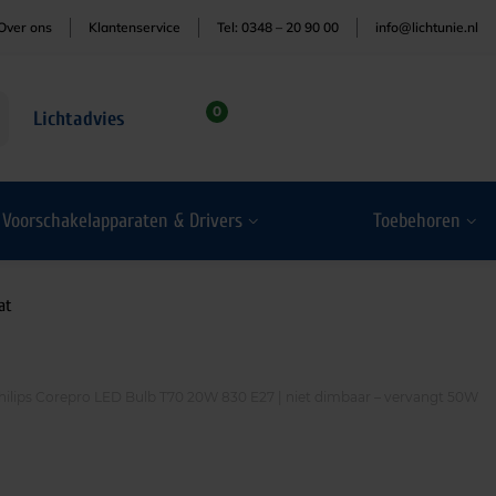
Over ons
Klantenservice
Tel: 0348 – 20 90 00
info@lichtunie.nl
0
Lichtadvies
Voorschakelapparaten & Drivers
Toebehoren
at
hilips Corepro LED Bulb T70 20W 830 E27 | niet dimbaar – vervangt 50W