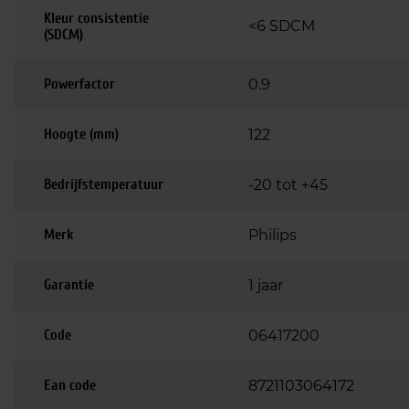
Kleur consistentie
<6 SDCM
(SDCM)
Powerfactor
0.9
Hoogte (mm)
122
Bedrijfstemperatuur
-20 tot +45
Merk
Philips
Garantie
1 jaar
Code
06417200
Ean code
8721103064172