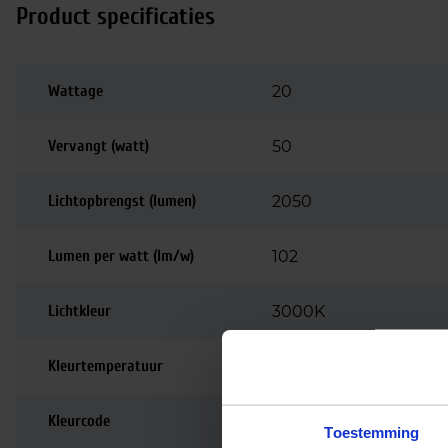
Product specificaties
Wattage
20
Vervangt (watt)
50
Lichtopbrengst (lumen)
2050
Lumen per watt (lm/w)
102
Lichtkleur
3000K
Kleurtemperatuur
3000K | Warm wit
Kleurcode
830
Toestemming