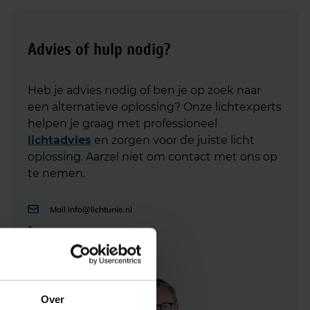
Advies of hulp nodig?
Heb je advies nodig of ben je op zoek naar
een alternatieve oplossing? Onze lichtexperts
helpen je graag met professioneel
lichtadvies
en zorgen voor de juiste licht
oplossing. Aarzel niet om contact met ons op
te nemen.
Mail
info@lichtunie.nl
Bel
+31(0)348 209 000
App
0348 – 20 90 00
Over