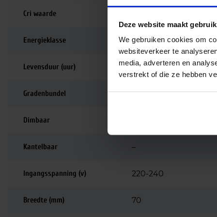
Cri waarde
80-89 | Goede kleurw
Deze website maakt gebruik
We gebruiken cookies om cont
Energieklasse
F
websiteverkeer te analyseren
media, adverteren en analys
Levensduur (uur)
15.000
verstrekt of die ze hebben v
Gradenbundel
180 graden
Dimbaar
Niet dimbaar
Kantelbaar
–
Ingangsspanning (v)
220-240
Breedte (mm)
70