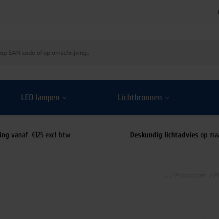
LED lampen
Lichtbronnen
ing
vanaf €125 excl btw
Deskundig lichtadvies
op ma
/
Producten
/
P