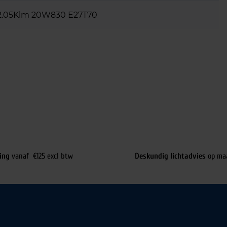
2.05Klm 20W830 E27T70
ing
vanaf €125 excl btw
Deskundig lichtadvies
op ma