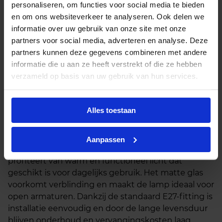
personaliseren, om functies voor social media te bieden
gloeilamp. Deze A60‑lamp met E27‑fitting geeft
en om ons websiteverkeer te analyseren. Ook delen we
warm wit licht van 3000K en heeft een
informatie over uw gebruik van onze site met onze
lichtopbrengst van 806 lumen. Dankzij het matte
partners voor social media, adverteren en analyse. Deze
glas wordt het licht zacht en gelijkmatig verspreid,
partners kunnen deze gegevens combineren met andere
wat zorgt voor een comfortabele en heldere
informatie die u aan ze heeft verstrekt of die ze hebben
verlichting in woon- en werkruimtes. De lamp heeft
verzameld op basis van uw gebruik van hun services.
een vermogen van 8 W, een lichtkleur van 3000K,
een lichtopbrengst van 806 lm, een E27‑fitting, mat
glas, is niet dimbaar en heeft een levensduur van
Alles toestaan
15.000 uur.
Deze lamp biedt een aanzienlijke energiebesparing
Aanpassen
ten opzichte van een 60W gloeilamp, terwijl je toch
profiteert van warm en functioneel licht dat
geschikt is voor dagelijks gebruik. Het matte glas
voorkomt verblinding en maakt de lamp ideaal voor
open armaturen. Dankzij de standaard E27‑fitting is
installatie eenvoudig en door de lange levensduur
blijven onderhoud en vervangingskosten laag.