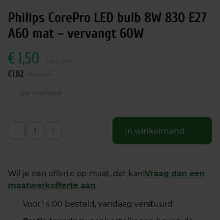
Philips CorePro LED bulb 8W 830 E27
A60 mat – vervangt 60W
€
1,50
excl. btw
€
1,82
incl.btw
Op voorraad
-
+
In winkelmand
Wil je een offerte op maat, dat kan!
Vraag dan een
maatwerkofferte aan
Voor 14:00 besteld, vandaag verstuurd