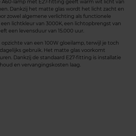
 A60‑lamp met E27‑fitting geeft warm wit licht van
en. Dankzij het matte glas wordt het licht zacht en
oor zowel algemene verlichting als functionele
een lichtkleur van 3000K, een lichtopbrengst van
heeft een levensduur van 15.000 uur.
opzichte van een 100W gloeilamp, terwijl je toch
r dagelijks gebruik. Het matte glas voorkomt
n. Dankzij de standaard E27‑fitting is installatie
rhoud en vervangingskosten laag.