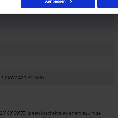
Aanpassen
13-100W A60 E27 830
20169169173) is een krachtige en energiezuinige