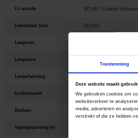
Cri waarde
80-89 | Goede kleurw
Levensduur (uur)
15.000
Lampvoet
E27
Lampvorm
Peer
Toestemming
Lampafwerking
Mat
Deze website maakt gebruik
Gradenbundel
180 graden
We gebruiken cookies om cont
websiteverkeer te analyseren
media, adverteren en analys
Dimbaar
Niet dimbaar
verstrekt of die ze hebben v
Ingangsspanning (v)
220-240