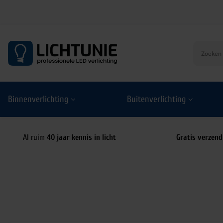
S
k
i
p
t
o
Binnenverlichting
Buitenverlichting
c
o
n
t
Al ruim
40 jaar kennis in licht
Gratis verzend
e
n
t