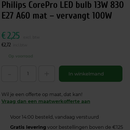
Philips CorePro LED bulb 13W 830
E27 A60 mat – vervangt 100W
€
2,25
excl. btw
€
2,72
incl.btw
Op voorraad
-
+
In winkelmand
Wil je een offerte op maat, dat kan!
Vraag dan een maatwerkofferte aan
Voor 14:00 besteld, vandaag verstuurd
Gratis levering
voor bestellingen boven de €125