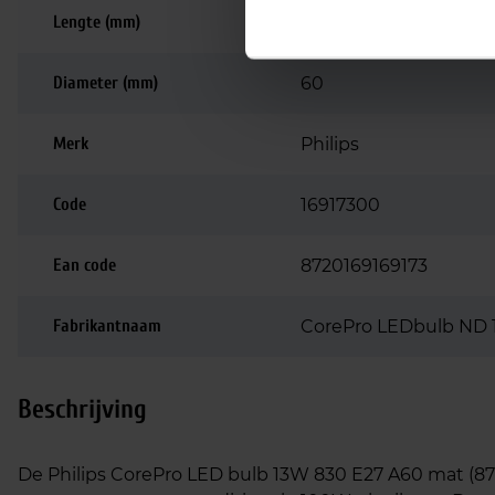
Lengte (mm)
120
Diameter (mm)
60
Merk
Philips
Code
16917300
Ean code
8720169169173
Fabrikantnaam
CorePro LEDbulb ND 
Beschrijving
De Philips CorePro LED bulb 13W 830 E27 A60 mat (87