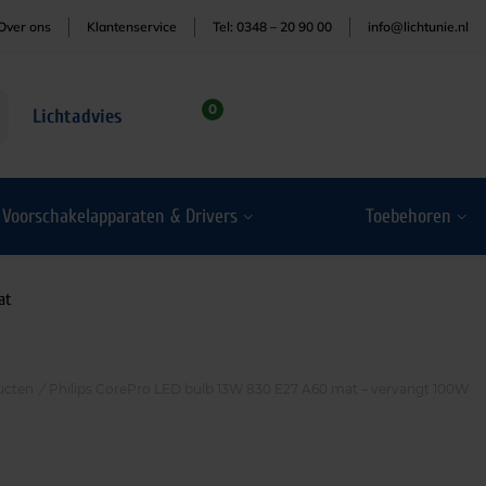
Over ons
Klantenservice
Tel: 0348 – 20 90 00
info@lichtunie.nl
0
Lichtadvies
Voorschakelapparaten & Drivers
Toebehoren
at
ucten
/
Philips CorePro LED bulb 13W 830 E27 A60 mat – vervangt 100W