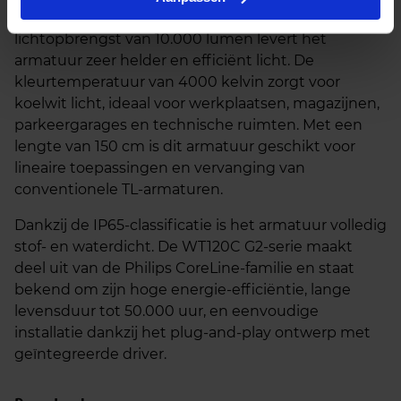
Met een vermogen van 62 watt en een
lichtopbrengst van 10.000 lumen levert het
armatuur zeer helder en efficiënt licht. De
kleurtemperatuur van 4000 kelvin zorgt voor
koelwit licht, ideaal voor werkplaatsen, magazijnen,
parkeergarages en technische ruimten. Met een
lengte van 150 cm is dit armatuur geschikt voor
lineaire toepassingen en vervanging van
conventionele TL-armaturen.
Dankzij de IP65-classificatie is het armatuur volledig
stof- en waterdicht. De WT120C G2-serie maakt
deel uit van de Philips CoreLine-familie en staat
bekend om zijn hoge energie-efficiëntie, lange
levensduur tot 50.000 uur, en eenvoudige
installatie dankzij het plug-and-play ontwerp met
geïntegreerde driver.