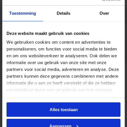
Toestemming
Details
Over
Code
75430099
Ean code
8720169754300
Deze website maakt gebruik van cookies
We gebruiken cookies om content en advertenties te
personaliseren, om functies voor social media te bieden
WT120C G2 LED100S/840 PSU
Fabrikantnaam
L1500
en om ons websiteverkeer te analyseren. Ook delen we
informatie over uw gebruik van onze site met onze
partners voor social media, adverteren en analyse. Deze
Beschrijving
partners kunnen deze gegevens combineren met andere
informatie die u aan ze heeft verstrekt of die ze hebben
De Philips CoreLine WT120C G2 LED montagebalk
verzameld op basis van uw gebruik van hun services.
is een krachtige en waterdichte LED-oplossing voor
functionele verlichting in industriële en utilitaire
toepassingen. Deze uitvoering biedt maximale
Alles toestaan
lichtopbrengst in een robuust ontwerp dat
bestand is tegen zware omstandigheden.
Aanpassen