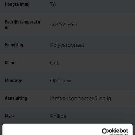
Hoogte (mm)
76
Bedrijfstemperatu
-20 tot +40
ur
Behuizing
Polycarbonaat
Kleur
Grijs
Montage
Opbouw
Aansluiting
Insteekconnector 3-polig
Merk
Philips
Garantie
5 jaar