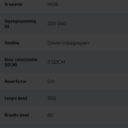
Ik waarde
IK08
Ingangsspanning
220-240
(v)
Voeding
Driver inbegrepen
Kleur consistentie
3 SDCM
(SDCM)
Powerfactor
0.9
Lengte (mm)
1515
Breedte (mm)
80