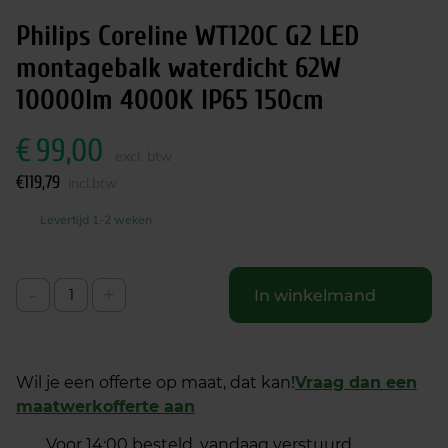
Philips Coreline WT120C G2 LED
montagebalk waterdicht 62W
10000lm 4000K IP65 150cm
€
99,00
excl. btw
€
119,79
incl.btw
Levertijd 1-2 weken
-
+
In winkelmand
Wil je een offerte op maat, dat kan!
Vraag dan een
maatwerkofferte aan
Voor 14:00 besteld, vandaag verstuurd