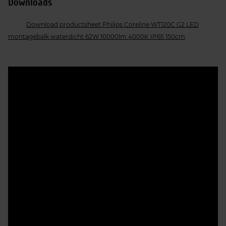
Downloads
Download productsheet Philips Coreline WT120C G2 LED
montagebalk waterdicht 62W 10000lm 4000K IP65 150cm