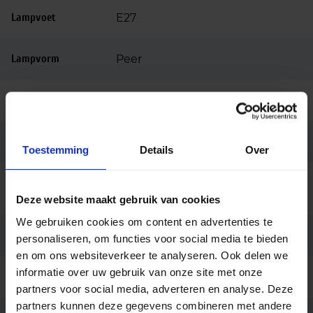
Lampvoet
E27
Lampvorm
Peer
Lampafwerking
Mat
Dimbaar
Niet dimbaar
Toestemming
Details
Over
Ingangsspanning
220-240
(v)
Deze website maakt gebruik van cookies
We gebruiken cookies om content en advertenties te
Merk
Philips
personaliseren, om functies voor social media te bieden
en om ons websiteverkeer te analyseren. Ook delen we
informatie over uw gebruik van onze site met onze
Code
76457700
partners voor social media, adverteren en analyse. Deze
partners kunnen deze gegevens combineren met andere