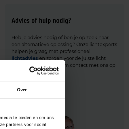
Advies of hulp nodig?
Heb je advies nodig of ben je op zoek naar
een alternatieve oplossing? Onze lichtexperts
helpen je graag met professioneel
lichtadvies
en zorgen voor de juiste licht
oplossing. Aarzel niet om contact met ons op
te nemen.
Mail
info@lichtunie.nl
Over
Bel
+31(0)348 209 000
App
0348 – 20 90 00
 media te bieden en om ons
ze partners voor social