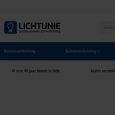
S
k
i
p
t
o
Binnenverlichting
Buitenverlichting
c
o
n
t
Al ruim
40 jaar kennis in licht
Gratis verzend
e
n
t