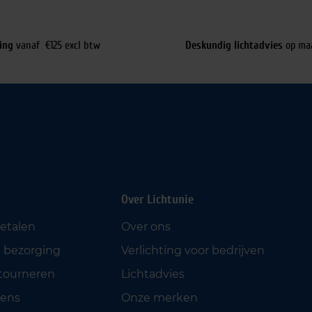
ing
vanaf €125 excl btw
Deskundig lichtadvies
op ma
Over Lichtunie
betalen
Over ons
 bezorging
Verlichting voor bedrijven
etourneren
Lichtadvies
ens
Onze merken