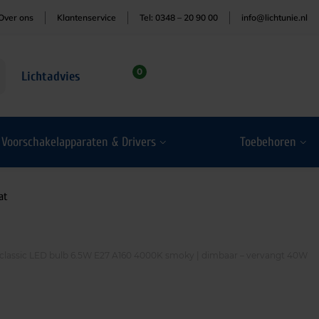
Over ons
Klantenservice
Tel: 0348 – 20 90 00
info@lichtunie.nl
0
Lichtadvies
Voorschakelapparaten & Drivers
Toebehoren
at
s classic LED bulb 6.5W E27 A160 4000K smoky | dimbaar – vervangt 40W