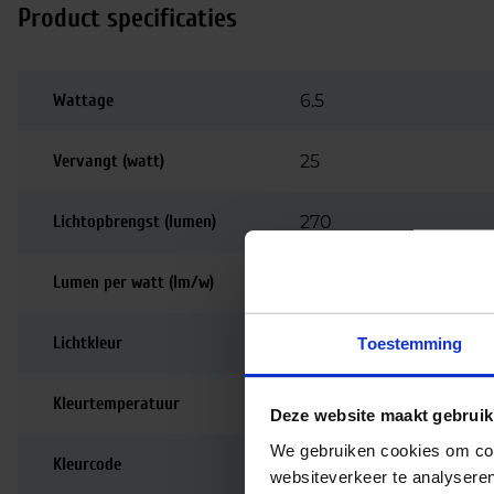
Product specificaties
Wattage
6.5
Vervangt (watt)
25
Lichtopbrengst (lumen)
270
Lumen per watt (lm/w)
41
Lichtkleur
4000K
Toestemming
Kleurtemperatuur
4000K | Koelwit
Deze website maakt gebruik
We gebruiken cookies om cont
Kleurcode
840
websiteverkeer te analyseren