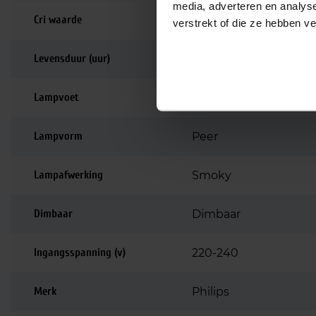
media, adverteren en analys
Cri waarde
80-89 | Goede kleurw
verstrekt of die ze hebben v
Levensduur (uur)
15.000
Lampvoet
E27
Lampvorm
Peer
Lampafwerking
Smoky
Dimbaar
Dimbaar
Ingangsspanning (v)
220-240
Merk
Philips