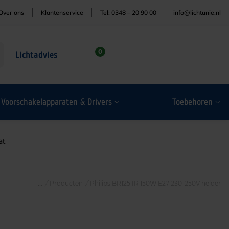
Over ons
Klantenservice
Tel: 0348 – 20 90 00
info@lichtunie.nl
0
Lichtadvies
Voorschakelapparaten & Drivers
Toebehoren
at
/
Producten
/
Philips BR125 IR 150W E27 230-250V helder