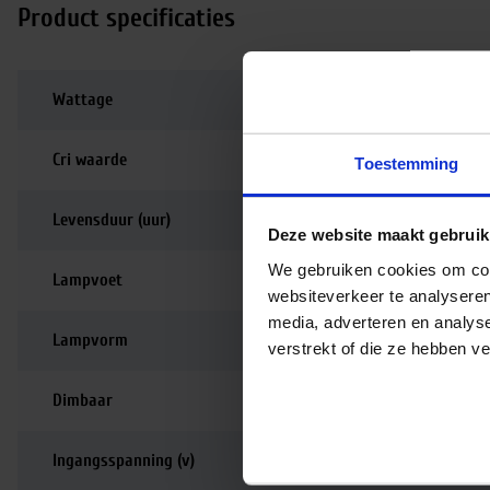
Product specificaties
Wattage
150
Cri waarde
90-99 | Perfecte kle
Toestemming
Levensduur (uur)
5.000
Deze website maakt gebruik
We gebruiken cookies om cont
Lampvoet
E27
websiteverkeer te analyseren
media, adverteren en analys
Lampvorm
PAR
verstrekt of die ze hebben v
Dimbaar
Dimbaar
Ingangsspanning (v)
230-250