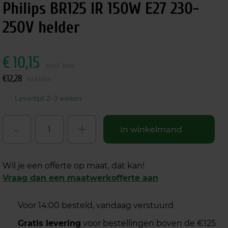
Philips BR125 IR 150W E27 230-
250V helder
€
10,15
excl. btw
€
12,28
incl.btw
Levertijd 2-3 weken
-
+
In winkelmand
Wil je een offerte op maat, dat kan!
Vraag dan een maatwerkofferte aan
Voor 14:00 besteld, vandaag verstuurd
Gratis levering
voor bestellingen boven de €125