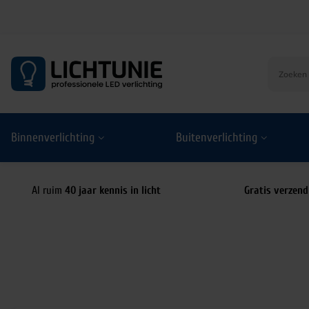
S
k
i
p
t
o
Binnenverlichting
Buitenverlichting
c
o
n
t
Al ruim
40 jaar kennis in licht
Gratis verzend
e
n
t