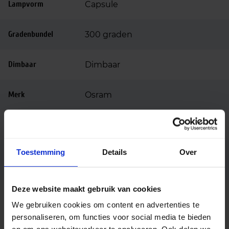
Lampvorm
Capsule
Gradenbundel
300 graden
Dimbaar
Dimbaar
Merk
Osram
Ean code
4058075622890
Toestemming
Details
Over
LEDPPIN30D CL 3W/827 230V G9
Fabrikantnaam
FS1
Deze website maakt gebruik van cookies
We gebruiken cookies om content en advertenties te
personaliseren, om functies voor social media te bieden
Alternatieve producten