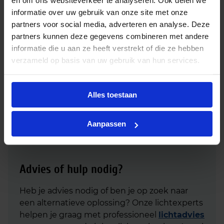
en om ons websiteverkeer te analyseren. Ook delen we
informatie over uw gebruik van onze site met onze
partners voor social media, adverteren en analyse. Deze
Philips CorePro LED capsule 2W 827 G9 –
partners kunnen deze gegevens combineren met andere
vervangt 25W
informatie die u aan ze heeft verstrekt of die ze hebben
€
5,15
verzameld op basis van uw gebruik van hun services.
excl. btw
€
6,23
incl.btw
In
-
+
Alles toestaan
winkelmand
Aanpassen
Advies of hulp nodig?
Heb je advies nodig of ben je op zoek naar
een alternatieve oplossing? Onze lichtexperts
helpen je graag met professioneel
lichtadvies