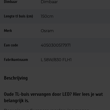
Dimbaar
Dimbaar
Lengte tl buis (cm)
150cm
Merk
Osram
Ean code
4050300517971
Fabrikantnaam
L 58W/830 FLH1
Beschrijving
Oude TL-buis vervangen door LED? Hier lees je wat
belangrijk is.