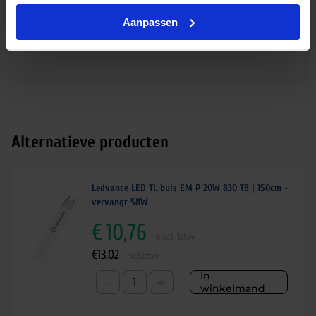
€
1,03
incl.btw
Aanpassen
In
-
+
winkelmand
Alternatieve producten
Ledvance LED TL buis EM P 20W 830 T8 | 150cm –
vervangt 58W
€
10,76
excl. btw
€
13,02
incl.btw
In
-
+
winkelmand