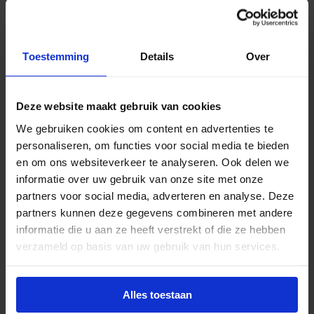
Universele LED TL-buizen:
Zijn de meest
flexibele keuze. Ze werken met zowel EM- als
HF-voorschakelapparaten én op netspanning.
Toestemming
Details
Over
Daarmee ben je altijd verzekerd van een
werkende oplossing.
Deze website maakt gebruik van cookies
Let bij de vervanging altijd op het wattage van je
oude TL-buis. Kies een LED-buis die hetzelfde
We gebruiken cookies om content en advertenties te
wattage vervangt, zodat je de juiste lichtopbrengst
personaliseren, om functies voor social media te bieden
behoudt. De twee meest gekozen vervangende
en om ons websiteverkeer te analyseren. Ook delen we
LED-opties vind je rechts op deze pagina. Laat het
informatie over uw gebruik van onze site met onze
me weten als je hulp wilt bij het maken van de
partners voor social media, adverteren en analyse. Deze
juiste keuze.
partners kunnen deze gegevens combineren met andere
Bijbehorende producten
informatie die u aan ze heeft verstrekt of die ze hebben
verzameld op basis van uw gebruik van hun services.
Philips starter S10 4-65W
Alles toestaan
€
0,85
excl. btw