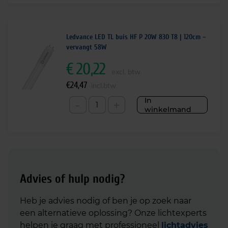
Ledvance LED TL buis HF P 20W 830 T8 | 120cm –
vervangt 58W
€
20,22
excl. btw
€
24,47
incl.btw
In
-
+
winkelmand
Advies of hulp nodig?
Heb je advies nodig of ben je op zoek naar
een alternatieve oplossing? Onze lichtexperts
helpen je graag met professioneel
lichtadvies