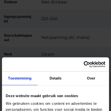
Dimbaar
Niet dimbaar
Ingangsspanning
220-240
(v)
Voorschakelappar
Netspanning (AC mains)
aat
Merk
Osram
Ean code
4058075612556
Toestemming
Details
Over
HQLLED11700 90W/827 230V
Fabrikantnaam
PRO E40FS1
Deze website maakt gebruik van cookies
We gebruiken cookies om content en advertenties te
personaliseren, om functies voor social media te bieden