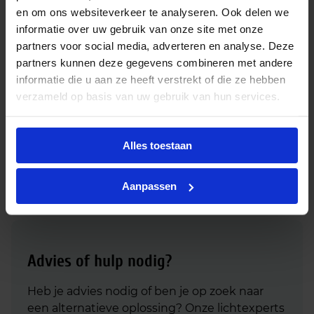
en om ons websiteverkeer te analyseren. Ook delen we
Alternatieve producten
informatie over uw gebruik van onze site met onze
partners voor social media, adverteren en analyse. Deze
partners kunnen deze gegevens combineren met andere
Ledvance HQL LED P 90W 827 E40 – vervangt
informatie die u aan ze heeft verstrekt of die ze hebben
250W
verzameld op basis van uw gebruik van hun services.
€
93,25
excl. btw
€
112,83
incl.btw
Alles toestaan
In
-
+
winkelmand
Aanpassen
Advies of hulp nodig?
Heb je advies nodig of ben je op zoek naar
een alternatieve oplossing? Onze lichtexperts