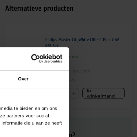
Alternatieve producten
Philips Master CityWhite CDO-TT Plus 70W
828 E27
Op voorraad
€
35,25
excl. btw
Over
€
42,65
incl.btw
In
-
+
winkelmand
 media te bieden en om ons
ze partners voor social
nformatie die u aan ze heeft
Advies of hulp nodig?