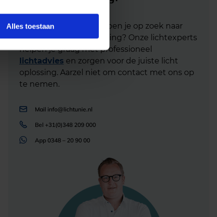
Heb je advies nodig of ben je op zoek naar
Alles toestaan
een alternatieve oplossing? Onze lichtexperts
helpen je graag met professioneel
lichtadvies
en zorgen voor de juiste licht
oplossing. Aarzel niet om contact met ons op
te nemen.
Mail
info@lichtunie.nl
Bel
+31(0)348 209 000
App
0348 – 20 90 00