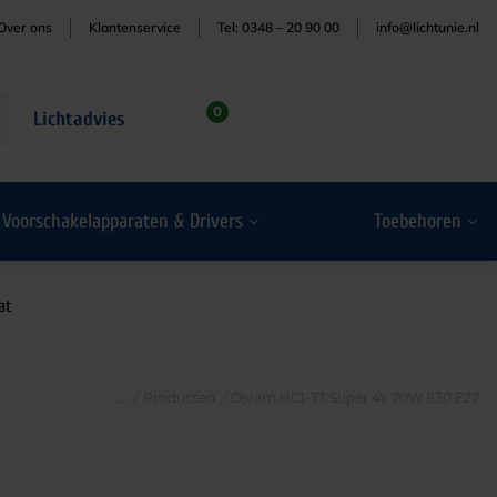
Over ons
Klantenservice
Tel: 0348 – 20 90 00
info@lichtunie.nl
0
Lichtadvies
Voorschakelapparaten & Drivers
Toebehoren
at
/
Producten
/
Osram HCI-TT Super 4Y 70W 830 E27