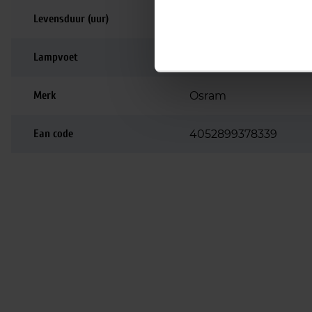
Levensduur (uur)
24.000
Lampvoet
E27
Merk
Osram
Ean code
4052899378339