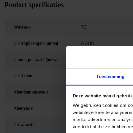
Product specificaties
Wattage
70
Lichtopbrengst (lumen)
8.000
Lumen per watt (lm/w)
Lichtkleur
3000K
Toestemming
Kleurtemperatuur
Warm wit
Deze website maakt gebruik
We gebruiken cookies om cont
Kleurcode
830
websiteverkeer te analyseren
media, adverteren en analys
Cri waarde
80-89
verstrekt of die ze hebben v