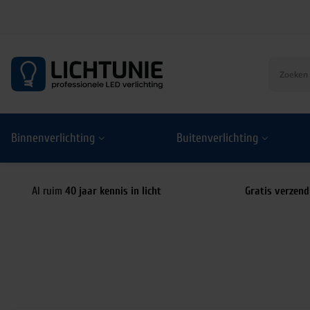
S
k
i
p
t
o
Binnenverlichting
Buitenverlichting
c
o
n
t
Al ruim
40 jaar kennis in licht
Gratis verzend
e
n
t