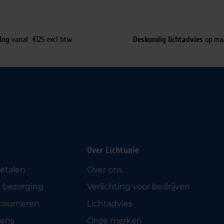
ing
vanaf €125 excl btw
Deskundig lichtadvies
op ma
Over Lichtunie
betalen
Over ons
 bezorging
Verlichting voor bedrijven
etourneren
Lichtadvies
ens
Onze merken