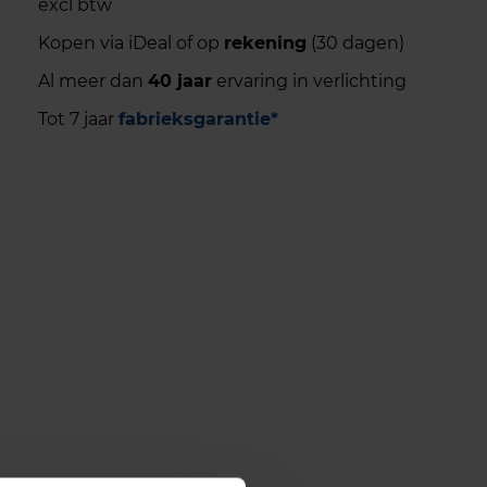
excl btw
Kopen via iDeal of op
rekening
(30 dagen)
Al meer dan
40 jaar
ervaring in verlichting
Tot 7 jaar
fabrieksgarantie*