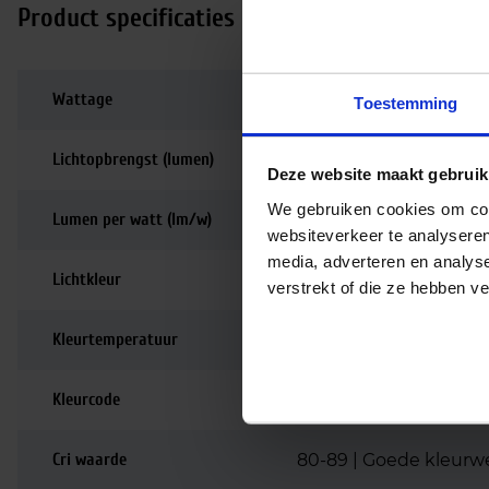
Product specificaties
Wattage
40
Toestemming
Lichtopbrengst (lumen)
3400
Deze website maakt gebruik
We gebruiken cookies om cont
Lumen per watt (lm/w)
85
websiteverkeer te analyseren
media, adverteren en analys
Lichtkleur
2700K
verstrekt of die ze hebben v
Kleurtemperatuur
2700K | Zeer warm wi
Kleurcode
827
Cri waarde
80-89 | Goede kleurw