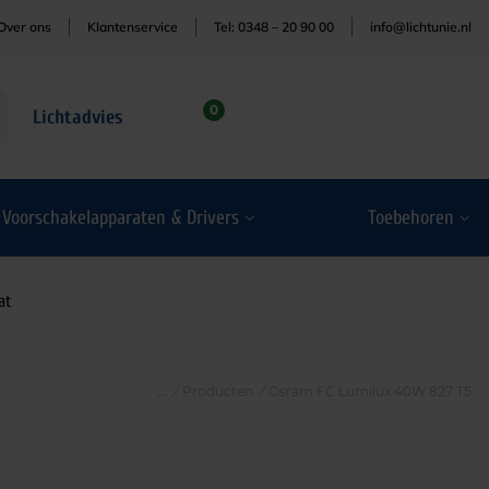
Over ons
Klantenservice
Tel: 0348 – 20 90 00
info@lichtunie.nl
0
Lichtadvies
Voorschakelapparaten & Drivers
Toebehoren
at
/
Producten
/
Osram FC Lumilux 40W 827 T5