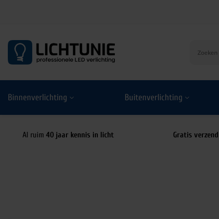
S
k
i
p
t
o
Binnenverlichting
Buitenverlichting
c
o
n
t
Al ruim
40 jaar kennis in licht
Gratis verzend
e
n
t